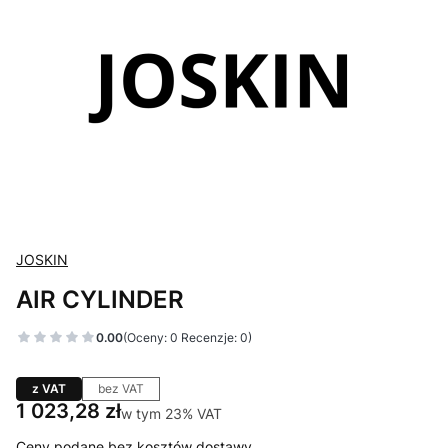
JOSKIN
AIR CYLINDER
0.00
(Oceny: 0 Recenzje: 0)
z VAT
bez VAT
Cena
1 023,28 zł
w tym 23% VAT
w tym
23%
VAT
Ceny podane bez kosztów dostawy.