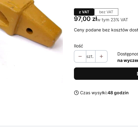
z VAT
bez VAT
Cena
97,00 zł
w tym 23% VAT
w tym
23%
VAT
Ceny podane bez kosztów dos
Ilość
Dostępno
szt.
na wycze
Czas wysyłki:
48 godzin