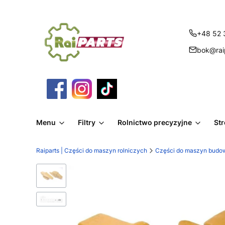
+48 52 
bok@raip
Menu
Filtry
Rolnictwo precyzyjne
St
Raiparts | Części do maszyn rolniczych
Części do maszyn budo