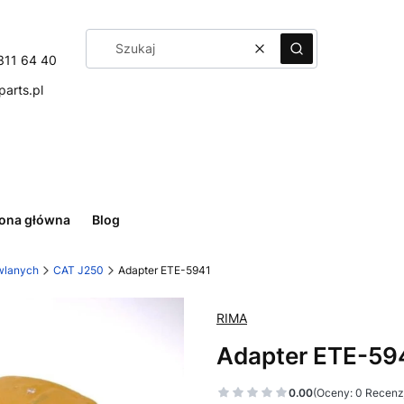
Wyczyść
Szukaj
311 64 40
arts.pl
rona główna
Blog
wlanych
CAT J250
Adapter ETE-5941
RIMA
Adapter ETE-59
0.00
(Oceny: 0 Recenzj