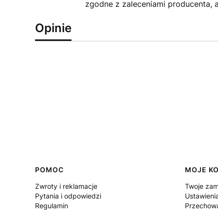
zgodne z zaleceniami producenta, 
Opinie
Linki w stopce
POMOC
MOJE K
Zwroty i reklamacje
Twoje zam
Pytania i odpowiedzi
Ustawieni
Regulamin
Przechowa