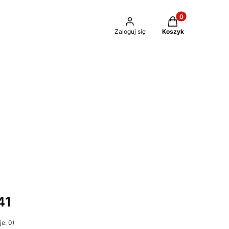
Produkty w kosz
Zaloguj się
Koszyk
41
e: 0)