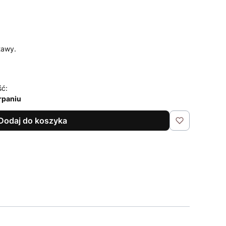
tawy.
ść:
rpaniu
Dodaj do koszyka