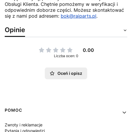
Obsługi Klienta. Chętnie pomożemy w weryfikacji i
odpowiednim doborze części. Możesz skontaktować
się z nami pod adresem:
bok@raiparts.pl
.
Opinie
0.00
Liczba ocen: 0
Oceń i opisz
Linki w stopce
POMOC
Zwroty i reklamacje
Pytania i odpowiedzi