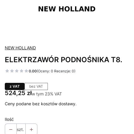
NEW HOLLAND
ELEKTRZAWÓR PODNOŚNIKA T8.
0.00
(Oceny: 0 Recenzje: 0)
z VAT
bez VAT
Cena
524,25 zł
w tym 23% VAT
w tym
23%
VAT
Ceny podane bez kosztów dostawy.
Ilość
szt.