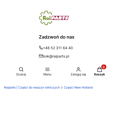
Zadzwoń do nas
+48 52 311 64 40
bok@raiparts.pl
Produkty 
Otwórz wyszukiwarkę
Szukaj
Menu
Zaloguj się
Koszyk
Raiparts | Części do maszyn rolniczych
Części New Holland