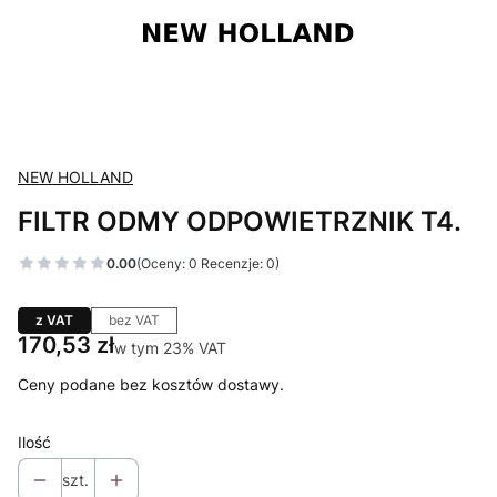
NEW HOLLAND
FILTR ODMY ODPOWIETRZNIK T4.
0.00
(Oceny: 0 Recenzje: 0)
z VAT
bez VAT
Cena
170,53 zł
w tym 23% VAT
w tym
23%
VAT
Ceny podane bez kosztów dostawy.
Ilość
szt.