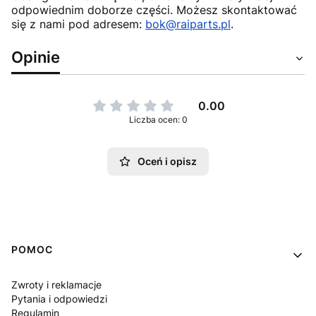
odpowiednim doborze części. Możesz skontaktować
się z nami pod adresem:
bok@raiparts.pl
.
Opinie
0.00
Liczba ocen: 0
Oceń i opisz
Linki w stopce
POMOC
Zwroty i reklamacje
Pytania i odpowiedzi
Regulamin