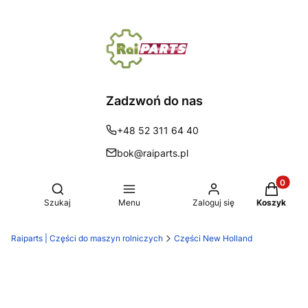
Zadzwoń do nas
+48 52 311 64 40
bok@raiparts.pl
Produkty 
Otwórz wyszukiwarkę
Szukaj
Menu
Zaloguj się
Koszyk
Raiparts | Części do maszyn rolniczych
Części New Holland