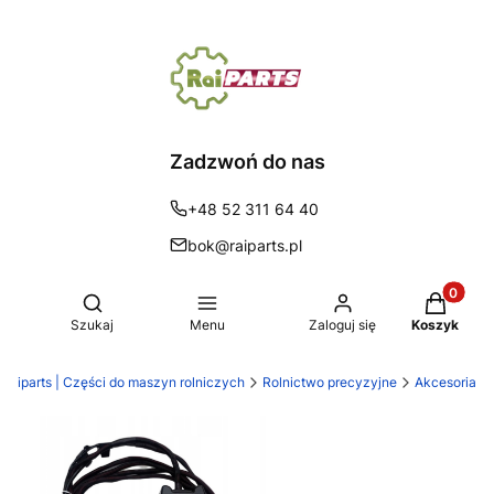
Zadzwoń do nas
+48 52 311 64 40
bok@raiparts.pl
Produkty 
Otwórz wyszukiwarkę
Szukaj
Menu
Zaloguj się
Koszyk
Raiparts | Części do maszyn rolniczych
Rolnictwo precyzyjne
Akcesoria