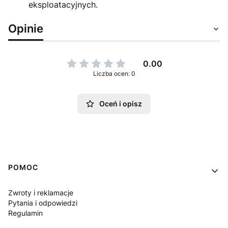
eksploatacyjnych.
Opinie
0.00
Liczba ocen: 0
Oceń i opisz
Linki w stopce
POMOC
Zwroty i reklamacje
Pytania i odpowiedzi
Regulamin