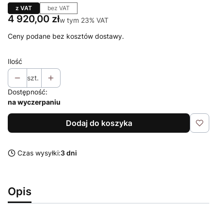
z VAT
bez VAT
Cena
4 920,00 zł
w tym 23% VAT
w tym
23%
VAT
Ceny podane bez kosztów dostawy.
Ilość
szt.
Dostępność:
na wyczerpaniu
Dodaj do koszyka
Czas wysyłki:
3 dni
Opis