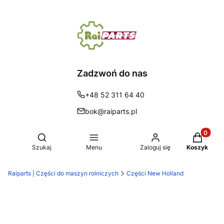
Zadzwoń do nas
+48 52 311 64 40
bok@raiparts.pl
Produkty 
Otwórz wyszukiwarkę
Szukaj
Menu
Zaloguj się
Koszyk
Raiparts | Części do maszyn rolniczych
Części New Holland