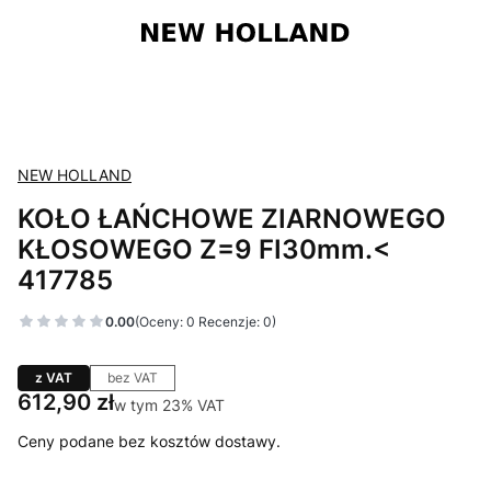
NEW HOLLAND
KOŁO ŁAŃCHOWE ZIARNOWEGO
KŁOSOWEGO Z=9 FI30mm.<
417785
0.00
(Oceny: 0 Recenzje: 0)
z VAT
bez VAT
Cena
612,90 zł
w tym 23% VAT
w tym
23%
VAT
Ceny podane bez kosztów dostawy.