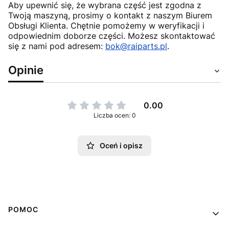
Aby upewnić się, że wybrana część jest zgodna z
Twoją maszyną, prosimy o kontakt z naszym Biurem
Obsługi Klienta. Chętnie pomożemy w weryfikacji i
odpowiednim doborze części. Możesz skontaktować
się z nami pod adresem:
bok@raiparts.pl
.
Opinie
0.00
Liczba ocen: 0
Oceń i opisz
Linki w stopce
POMOC