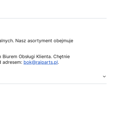
nalnych. Nasz asortyment obejmuje
Biurem Obsługi Klienta. Chętnie
d adresem:
bok@raiparts.pl
.