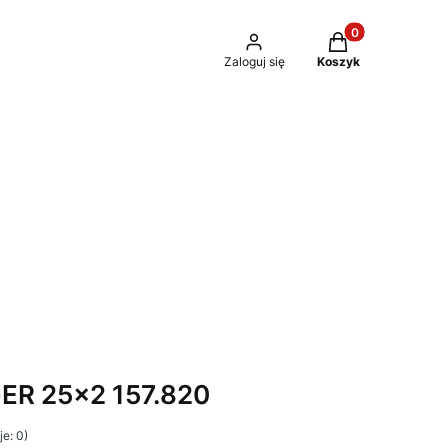
Produkty w kosz
Zaloguj się
Koszyk
ER 25x2 157.820
e: 0)