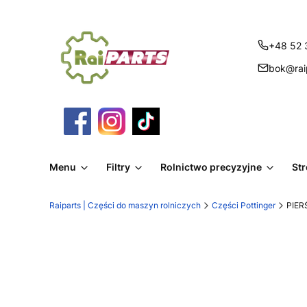
+48 52 
bok@raip
Menu
Filtry
Rolnictwo precyzyjne
St
Raiparts | Części do maszyn rolniczych
Części Pottinger
PIER