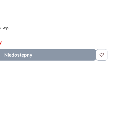
tawy.
y
Niedostępny