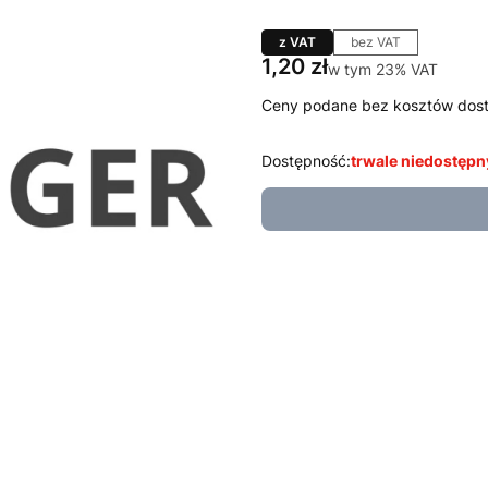
z VAT
bez VAT
Cena
1,20 zł
w tym 23% VAT
w tym
23%
VAT
Ceny podane bez kosztów dos
Dostępność:
trwale niedostępn