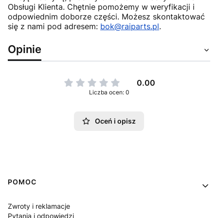
Obsługi Klienta. Chętnie pomożemy w weryfikacji i
odpowiednim doborze części. Możesz skontaktować
się z nami pod adresem:
bok@raiparts.pl
.
Opinie
0.00
Liczba ocen: 0
Oceń i opisz
Linki w stopce
POMOC
Zwroty i reklamacje
Pytania i odpowiedzi