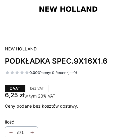
NEW HOLLAND
PODKŁADKA SPEC.9X16X1.6
0.00
(Oceny: 0 Recenzje: 0)
z VAT
bez VAT
Cena
6,25 zł
w tym 23% VAT
w tym
23%
VAT
Ceny podane bez kosztów dostawy.
Ilość
szt.