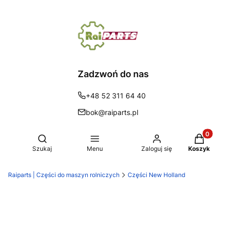
Zadzwoń do nas
+48 52 311 64 40
bok@raiparts.pl
Produkty 
Otwórz wyszukiwarkę
Szukaj
Menu
Zaloguj się
Koszyk
Raiparts | Części do maszyn rolniczych
Części New Holland