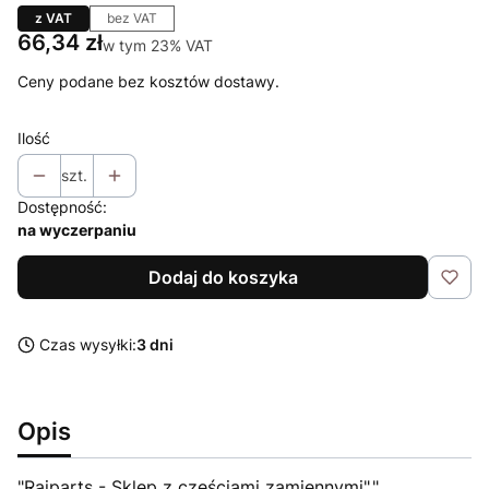
z VAT
bez VAT
Cena
66,34 zł
w tym 23% VAT
w tym
23%
VAT
Ceny podane bez kosztów dostawy.
Ilość
szt.
Dostępność:
na wyczerpaniu
Dodaj do koszyka
Czas wysyłki:
3 dni
Opis
"Raiparts - Sklep z częściami zamiennymi","