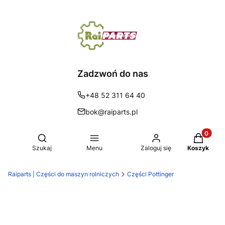
Zadzwoń do nas
+48 52 311 64 40
bok@raiparts.pl
Produkty 
Otwórz wyszukiwarkę
Szukaj
Menu
Zaloguj się
Koszyk
Raiparts | Części do maszyn rolniczych
Części Pottinger