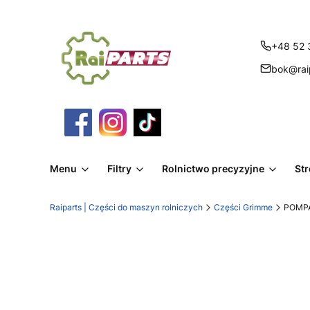
+48 52 
bok@raip
Menu
Filtry
Rolnictwo precyzyjne
St
Raiparts | Części do maszyn rolniczych
Części Grimme
POMPA