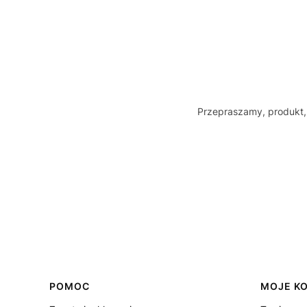
Przepraszamy, produkt, 
Linki w stopce
POMOC
MOJE K