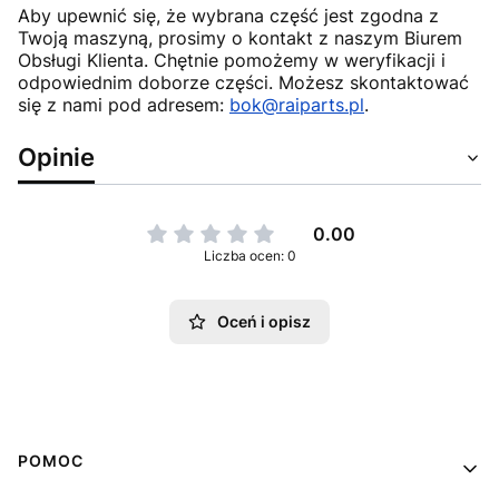
Aby upewnić się, że wybrana część jest zgodna z
Twoją maszyną, prosimy o kontakt z naszym Biurem
Obsługi Klienta. Chętnie pomożemy w weryfikacji i
odpowiednim doborze części. Możesz skontaktować
się z nami pod adresem:
bok@raiparts.pl
.
Opinie
0.00
Liczba ocen: 0
Oceń i opisz
Linki w stopce
POMOC