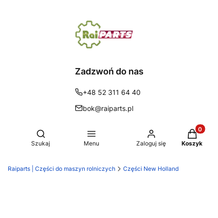
Zadzwoń do nas
+48 52 311 64 40
bok@raiparts.pl
Produkty 
Otwórz wyszukiwarkę
Szukaj
Menu
Zaloguj się
Koszyk
Raiparts | Części do maszyn rolniczych
Części New Holland