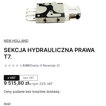
NEW HOLLAND
SEKCJA HYDRAULICZNA PRAWA
T7.
0.00
(Oceny: 0 Recenzje: 0)
z VAT
bez VAT
Cena
9 515,80 zł
w tym 23% VAT
w tym
23%
VAT
Ceny podane bez kosztów dostawy.
Ilość