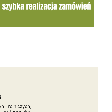
s
n rolniczych,
 profesjonalne