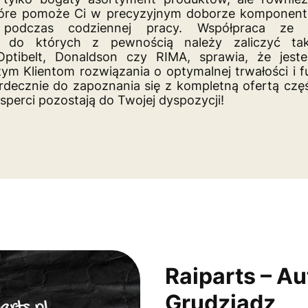
tóre pomoże Ci w precyzyjnym doborze komponent
 podczas codziennej pracy. Współpraca ze 
i, do których
z pewnością należy zaliczyć tak
 Optibelt, Donaldson czy RIMA, sprawia, że jes
m Klientom rozwiązania o optymalnej trwałości i f
decznie do zapoznania się z kompletną ofertą częś
ksperci pozostają do Twojej dyspozycji!
Raiparts – A
Grudziądz