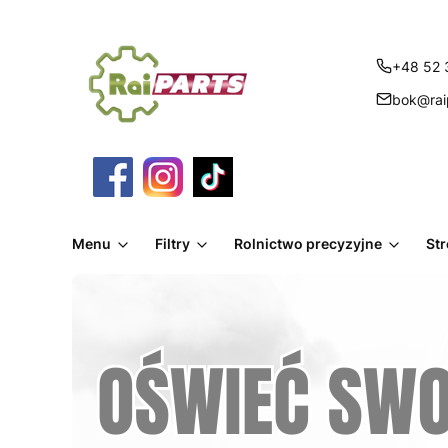
+48 52 
bok@raip
Menu
Filtry
Rolnictwo precyzyjne
St