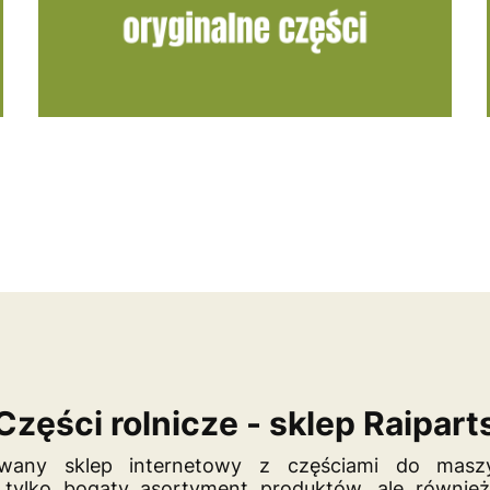
Części rolnicze - sklep Raipart
any sklep internetowy z częściami do maszy
 tylko bogaty asortyment produktów, ale również