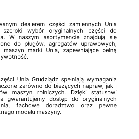
owanym dealerem części zamiennych Unia
m szeroki wybór oryginalnych części do
ia. W naszym asortymencie znajdują się
zone do pługów, agregatów uprawowych,
 maszyn marki Unia, zapewniające pełną
 żywotność.
zęści Unia Grudziądz spełniają wymagania
aczone zarówno do bieżących napraw, jak i
sów maszyn rolniczych. Dzięki statusowi
ra gwarantujemy dostęp do oryginalnych
Unia, fachowe doradztwo oraz pewne
tnego modelu maszyny.