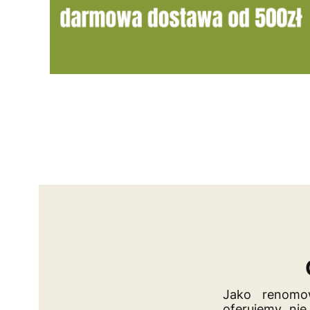
Jako renomow
oferujemy nie