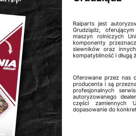
Raiparts jest autoryz
Grudziądz, oferujący
maszyn rolniczych Un
komponenty przeznac
siewników oraz innych
kompatybilność i długą
Oferowane przez nas c
producenta i są przezn
profesjonalnych serwi
autoryzowanego deale
części zamiennych 
dopasowanie do konkre