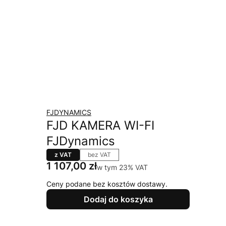
FJDYNAMICS
FJD KAMERA WI-FI
FJDynamics
z VAT
bez VAT
Cena
1 107,00 zł
w tym 23% VAT
w tym
23%
VAT
Ceny podane bez kosztów dostawy.
Dodaj do koszyka