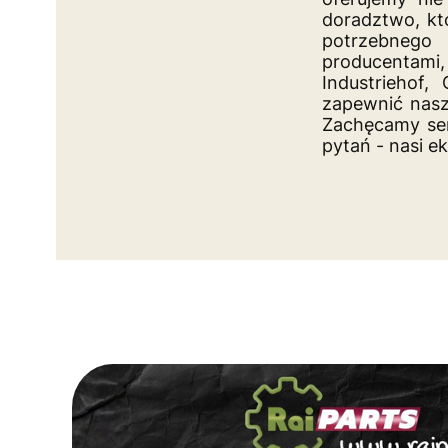
doradztwo, k
potrzebnego
producentam
Industriehof,
zapewnić naszy
Zachęcamy ser
pytań - nasi e