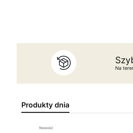
Szyb
Na tere
Produkty dnia
Nowość