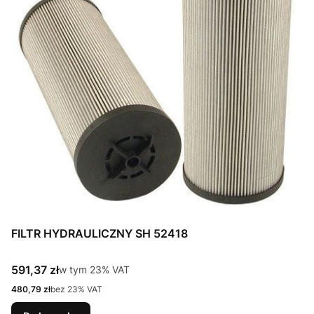
FILTR HYDRAULICZNY SH 52418
Cena brutto
591,37 zł
w tym %s VAT
w tym
23%
VAT
Cena netto
480,79 zł
bez 23% VAT