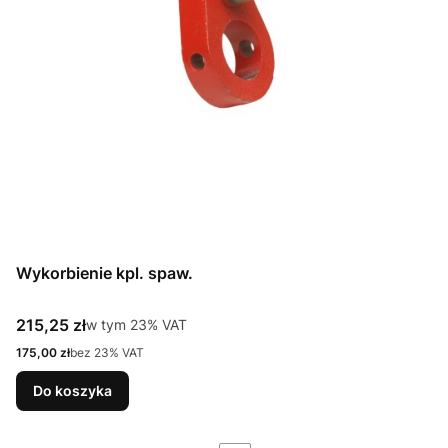
Wykorbienie kpl. spaw.
Cena brutto
215,25 zł
w tym %s VAT
w tym
23%
VAT
Cena netto
175,00 zł
bez 23% VAT
Do koszyka