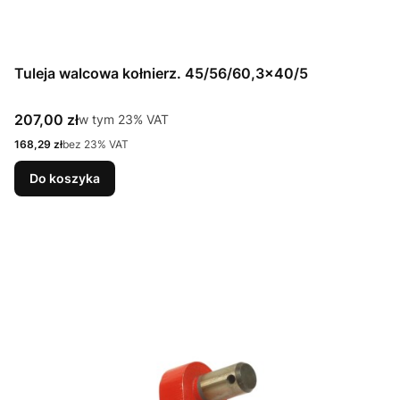
Tuleja walcowa kołnierz. 45/56/60,3x40/5
Cena brutto
207,00 zł
w tym %s VAT
w tym
23%
VAT
Cena netto
168,29 zł
bez 23% VAT
Do koszyka