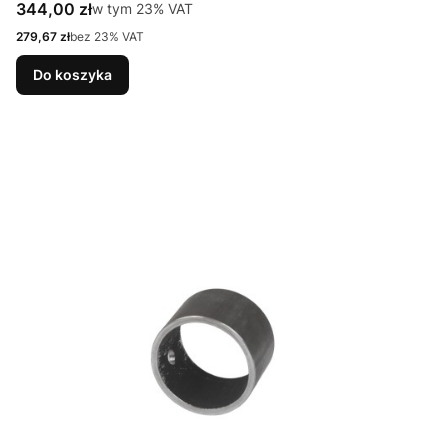
Cena brutto
344,00 zł
w tym %s VAT
w tym
23%
VAT
Cena netto
279,67 zł
bez 23% VAT
Do koszyka