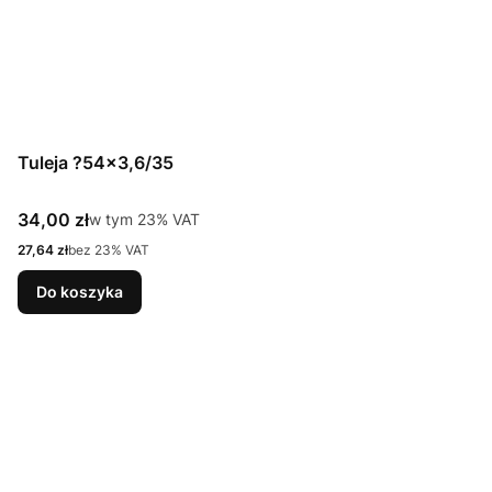
Tuleja ?54x3,6/35
Cena brutto
34,00 zł
w tym %s VAT
w tym
23%
VAT
Cena netto
27,64 zł
bez 23% VAT
Do koszyka