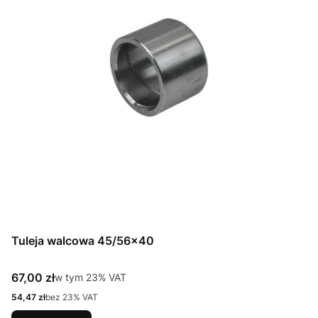
Tuleja walcowa 45/56x40
Cena brutto
67,00 zł
w tym %s VAT
w tym
23%
VAT
Cena netto
54,47 zł
bez 23% VAT