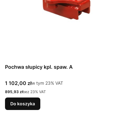
Pochwa słupicy kpl. spaw. A
Cena brutto
1 102,00 zł
w tym %s VAT
w tym
23%
VAT
Cena netto
895,93 zł
bez 23% VAT
Do koszyka