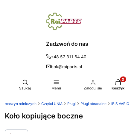
Zadzwoń do nas
+48 52 311 64 40
bok@raiparts.pl
Produkty 
Otwórz wyszukiwarkę
Szukaj
Menu
Zaloguj się
Koszyk
 do maszyn rolniczych
Części UNIA
Pługi
Pługi obracalne
IBIS VARIO
Koło kopiujące boczne