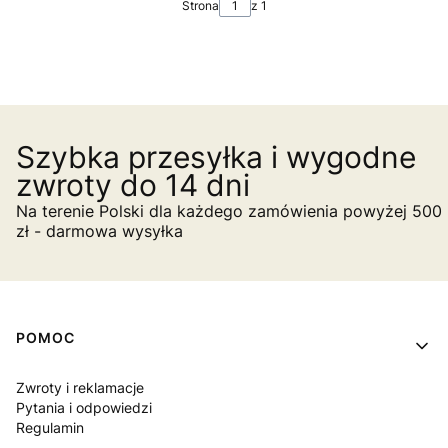
Strona
z 1
Szybka przesyłka i wygodne
zwroty do 14 dni
Na terenie Polski dla każdego zamówienia powyżej 500
zł - darmowa wysyłka
Linki w stopce
POMOC
Zwroty i reklamacje
Pytania i odpowiedzi
Regulamin