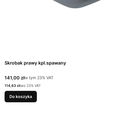
Skrobak prawy kpl.spawany
Cena brutto
141,00 zł
w tym %s VAT
w tym
23%
VAT
Cena netto
114,63 zł
bez 23% VAT
Do koszyka