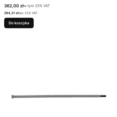
Cena brutto
362,00 zł
w tym %s VAT
w tym
23%
VAT
Cena netto
294,31 zł
bez 23% VAT
Do koszyka