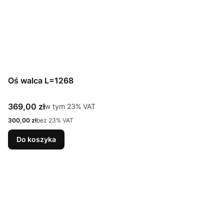
Oś walca L=1268
Cena brutto
369,00 zł
w tym %s VAT
w tym
23%
VAT
Cena netto
300,00 zł
bez 23% VAT
Do koszyka