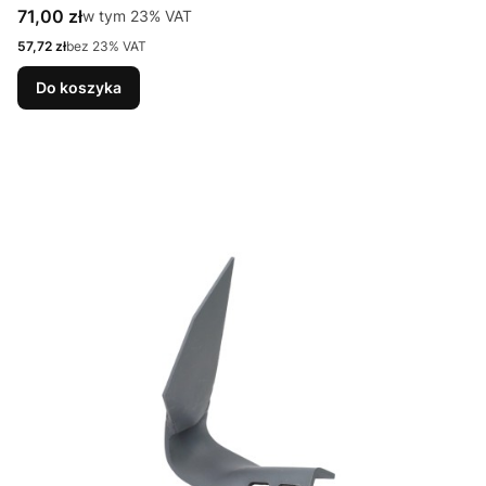
Cena brutto
71,00 zł
w tym %s VAT
w tym
23%
VAT
Cena netto
57,72 zł
bez 23% VAT
Do koszyka