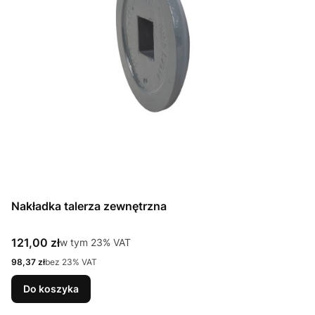
Nakładka talerza zewnętrzna
Cena brutto
121,00 zł
w tym %s VAT
w tym
23%
VAT
Cena netto
98,37 zł
bez 23% VAT
Do koszyka