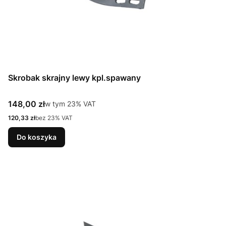
Skrobak skrajny lewy kpl.spawany
Cena brutto
148,00 zł
w tym %s VAT
w tym
23%
VAT
Cena netto
120,33 zł
bez 23% VAT
Do koszyka