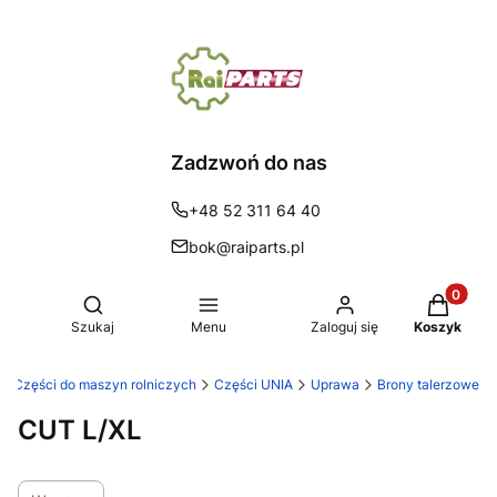
Zadzwoń do nas
+48 52 311 64 40
bok@raiparts.pl
Produkty 
Otwórz wyszukiwarkę
Szukaj
Menu
Zaloguj się
Koszyk
s | Części do maszyn rolniczych
Części UNIA
Uprawa
Brony talerzowe
CUT L/XL