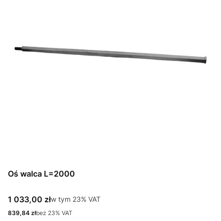
Oś walca L=2000
Cena brutto
1 033,00 zł
w tym %s VAT
w tym
23%
VAT
Cena netto
839,84 zł
bez 23% VAT