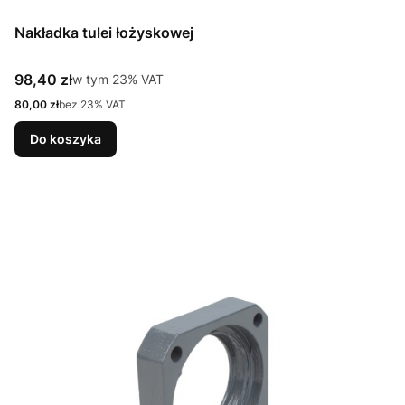
Nakładka tulei łożyskowej
Cena brutto
98,40 zł
w tym %s VAT
w tym
23%
VAT
Cena netto
80,00 zł
bez 23% VAT
Do koszyka