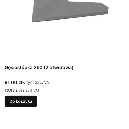
Gęsiostópka 260 (2 otworowa)
Cena brutto
91,00 zł
w tym %s VAT
w tym
23%
VAT
Cena netto
73,98 zł
bez 23% VAT
Do koszyka