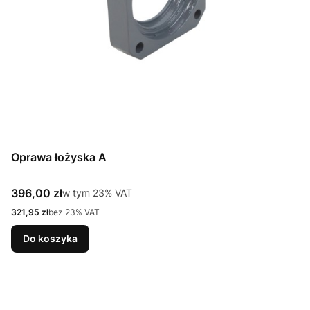
Oprawa łożyska A
Cena brutto
396,00 zł
w tym %s VAT
w tym
23%
VAT
Cena netto
321,95 zł
bez 23% VAT
Do koszyka