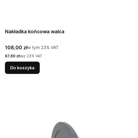
Nakładka końcowa walca
Cena brutto
108,00 zł
w tym %s VAT
w tym
23%
VAT
Cena netto
87,80 zł
bez 23% VAT
Do koszyka