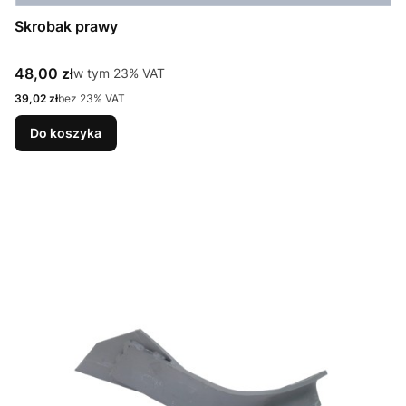
Skrobak prawy
Cena brutto
48,00 zł
w tym %s VAT
w tym
23%
VAT
Cena netto
39,02 zł
bez 23% VAT
Do koszyka