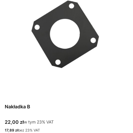
Nakładka B
Cena brutto
22,00 zł
w tym %s VAT
w tym
23%
VAT
Cena netto
17,89 zł
bez 23% VAT