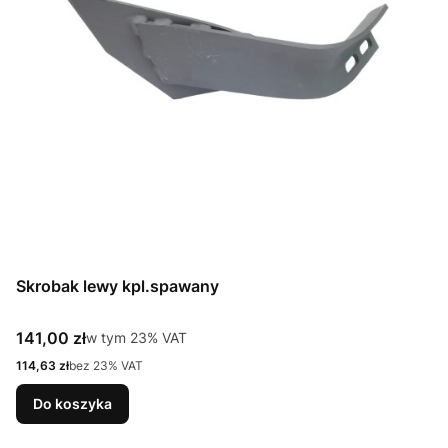
Skrobak lewy kpl.spawany
Cena brutto
141,00 zł
w tym %s VAT
w tym
23%
VAT
Cena netto
114,63 zł
bez 23% VAT
Do koszyka