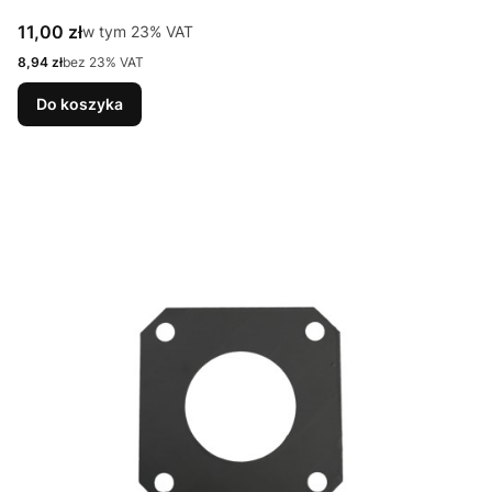
Cena brutto
11,00 zł
w tym %s VAT
w tym
23%
VAT
Cena netto
8,94 zł
bez 23% VAT
Do koszyka