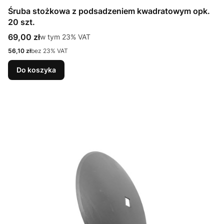
Śruba stożkowa z podsadzeniem kwadratowym opk.
20 szt.
Cena brutto
69,00 zł
w tym %s VAT
w tym
23%
VAT
Cena netto
56,10 zł
bez 23% VAT
Do koszyka