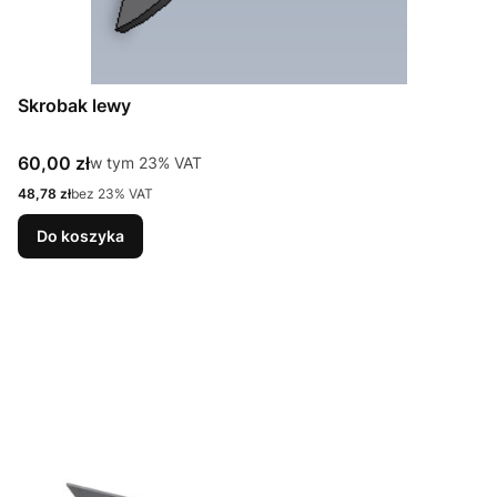
Skrobak lewy
Cena brutto
60,00 zł
w tym %s VAT
w tym
23%
VAT
Cena netto
48,78 zł
bez 23% VAT
Do koszyka