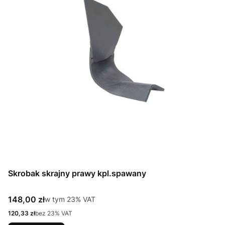
Skrobak skrajny prawy kpl.spawany
Cena brutto
148,00 zł
w tym %s VAT
w tym
23%
VAT
Cena netto
120,33 zł
bez 23% VAT