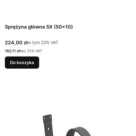
Sprężyna główna SX (50x10)
Cena brutto
224,00 zł
w tym %s VAT
w tym
23%
VAT
Cena netto
182,11 zł
bez 23% VAT
Do koszyka