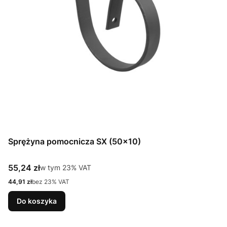
Sprężyna pomocnicza SX (50x10)
Cena brutto
55,24 zł
w tym %s VAT
w tym
23%
VAT
Cena netto
44,91 zł
bez 23% VAT
Do koszyka