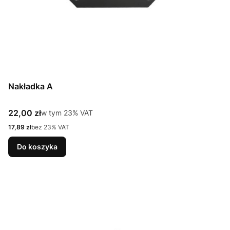
Nakładka A
Cena brutto
22,00 zł
w tym %s VAT
w tym
23%
VAT
Cena netto
17,89 zł
bez 23% VAT
Do koszyka