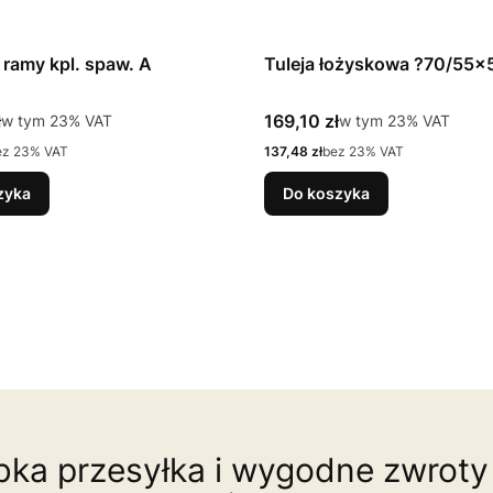
ramy kpl. spaw. A
Tuleja łożyskowa ?70/55x
tto
Cena brutto
ł
w tym %s VAT
169,10 zł
w tym %s VAT
w tym
23%
VAT
w tym
23%
VAT
Cena netto
ez 23% VAT
137,48 zł
bez 23% VAT
zyka
Do koszyka
ka przesyłka i wygodne zwroty 