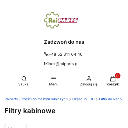
Zadzwoń do nas
+48 52 311 64 40
bok@raiparts.pl
Produkty 
Otwórz wyszukiwarkę
Szukaj
Menu
Zaloguj się
Koszyk
Raiparts | Części do maszyn rolniczych
Części IVECO
Filtry do Iveco
Filtry kabinowe