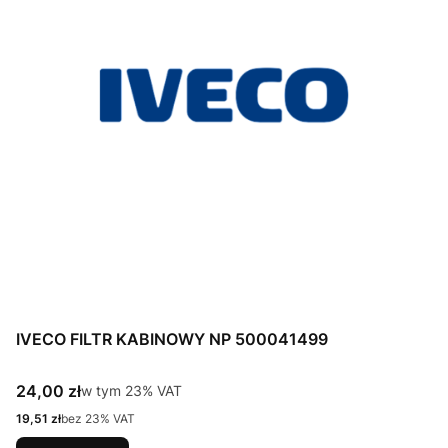
IVECO FILTR KABINOWY NP 500041499
Cena brutto
24,00 zł
w tym %s VAT
w tym
23%
VAT
Cena netto
19,51 zł
bez 23% VAT