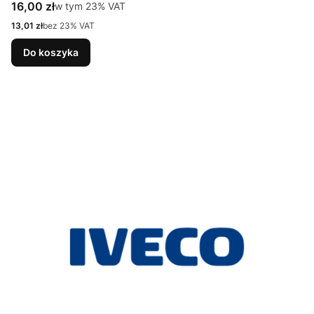
Cena brutto
16,00 zł
w tym %s VAT
w tym
23%
VAT
Cena netto
13,01 zł
bez 23% VAT
Do koszyka