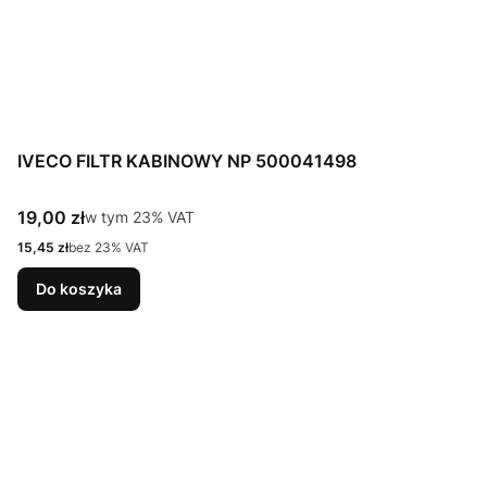
IVECO FILTR KABINOWY NP 500041498
Cena brutto
19,00 zł
w tym %s VAT
w tym
23%
VAT
Cena netto
15,45 zł
bez 23% VAT
Do koszyka