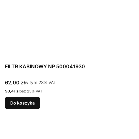
FILTR KABINOWY NP 500041930
Cena brutto
62,00 zł
w tym %s VAT
w tym
23%
VAT
Cena netto
50,41 zł
bez 23% VAT
Do koszyka