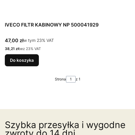
IVECO FILTR KABINOWY NP 500041929
Cena brutto
47,00 zł
w tym %s VAT
w tym
23%
VAT
Cena netto
38,21 zł
bez 23% VAT
Do koszyka
Strona
z 1
Szybka przesyłka i wygodne
zwroty do 14 dni