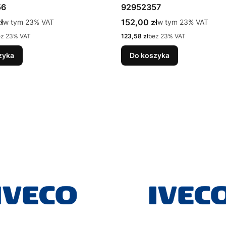
56
92952357
tto
Cena brutto
ł
w tym %s VAT
152,00 zł
w tym %s VAT
w tym
23%
VAT
w tym
23%
VAT
Cena netto
ez 23% VAT
123,58 zł
bez 23% VAT
zyka
Do koszyka