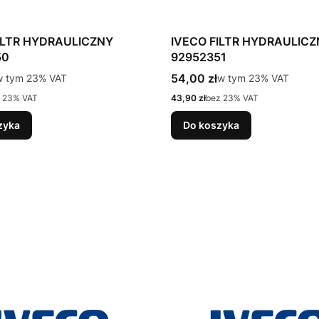
ILTR HYDRAULICZNY
IVECO FILTR HYDRAULIC
50
92952351
tto
Cena brutto
 tym %s VAT
54,00 zł
w tym %s VAT
w tym
23%
VAT
w tym
23%
VAT
Cena netto
 23% VAT
43,90 zł
bez 23% VAT
zyka
Do koszyka