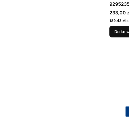
929523
Cena bru
233,00 z
Cena netto
189,43 zł
b
Do kos