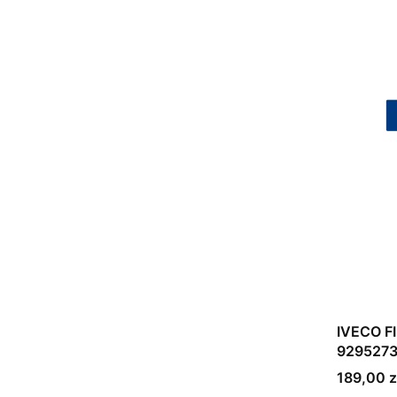
IVECO F
929527
Cena bru
189,00 z