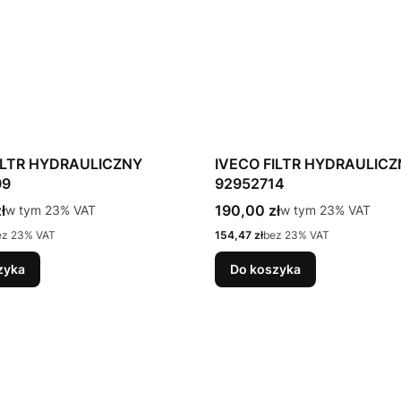
ILTR HYDRAULICZNY
IVECO FILTR HYDRAULIC
99
92952714
tto
Cena brutto
ł
w tym %s VAT
190,00 zł
w tym %s VAT
w tym
23%
VAT
w tym
23%
VAT
Cena netto
ez 23% VAT
154,47 zł
bez 23% VAT
zyka
Do koszyka