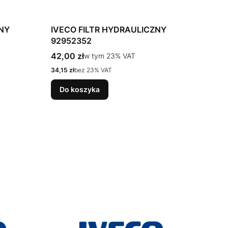
ZNY
IVECO FILTR HYDRAULICZNY
92952352
Cena brutto
42,00 zł
w tym %s VAT
w tym
23%
VAT
Cena netto
34,15 zł
bez 23% VAT
Do koszyka