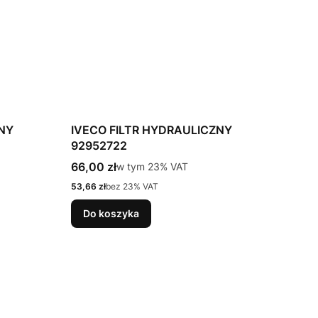
ZNY
IVECO FILTR HYDRAULICZNY
92952722
Cena brutto
66,00 zł
w tym %s VAT
w tym
23%
VAT
Cena netto
53,66 zł
bez 23% VAT
Do koszyka