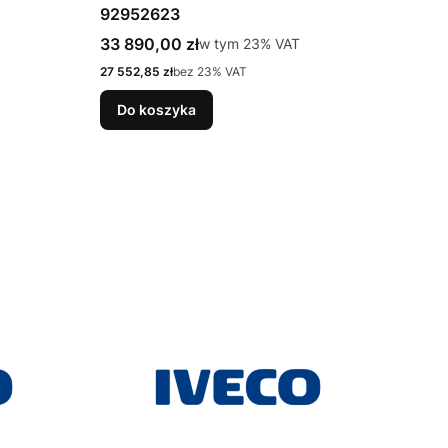
92952623
Cena brutto
33 890,00 zł
w tym %s VAT
w tym
23%
VAT
Cena netto
27 552,85 zł
bez 23% VAT
Do koszyka