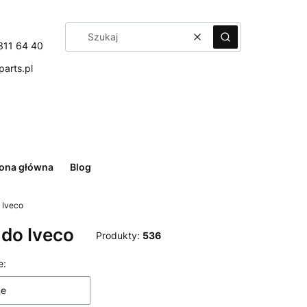
Wyczyść
Szukaj
311 64 40
arts.pl
rona główna
Blog
o Iveco
y do Iveco
Produkty:
536
 produktów
e:
ne