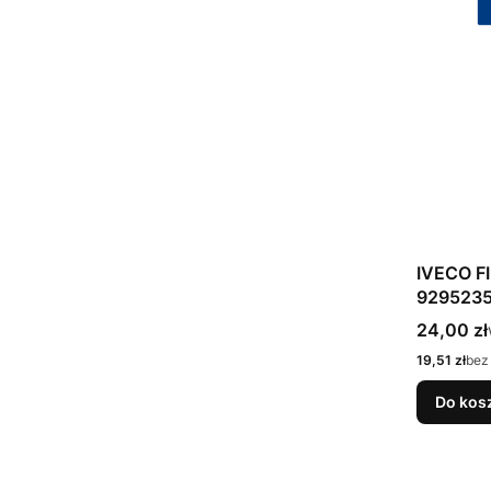
IVECO F
929523
Cena bru
24,00 zł
Cena netto
19,51 zł
bez
Do kos