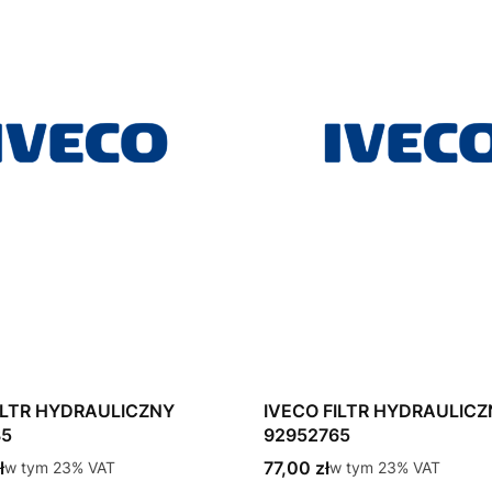
ILTR HYDRAULICZNY
IVECO FILTR HYDRAULIC
35
92952765
tto
Cena brutto
ł
w tym %s VAT
77,00 zł
w tym %s VAT
w tym
23%
VAT
w tym
23%
VAT