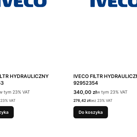
ILTR HYDRAULICZNY
IVECO FILTR HYDRAULIC
53
92952354
tto
Cena brutto
w tym %s VAT
340,00 zł
w tym %s VAT
w tym
23%
VAT
w tym
23%
VAT
Cena netto
 23% VAT
276,42 zł
bez 23% VAT
zyka
Do koszyka