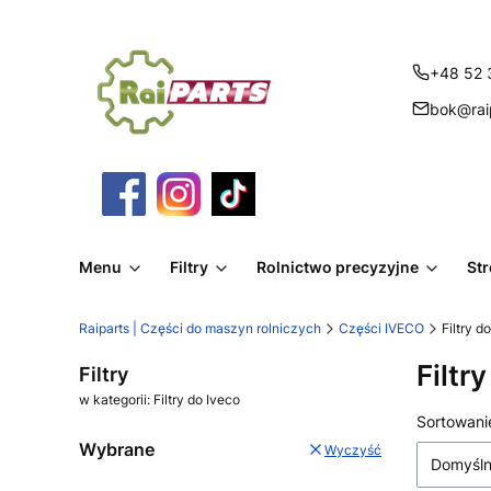
+48 52 
bok@raip
Menu
Filtry
Rolnictwo precyzyjne
St
Raiparts | Części do maszyn rolniczych
Części IVECO
Filtry d
Filtr
Filtry
w kategorii: Filtry do Iveco
Lista
Sortowani
Wybrane
Wyczyść
Domyśl