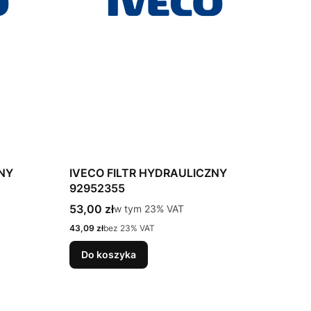
ZNY
IVECO FILTR HYDRAULICZNY
92952355
Cena brutto
53,00 zł
w tym %s VAT
w tym
23%
VAT
Cena netto
43,09 zł
bez 23% VAT
Do koszyka