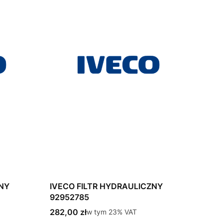
ZNY
IVECO FILTR HYDRAULICZNY
92952785
Cena brutto
282,00 zł
w tym %s VAT
w tym
23%
VAT