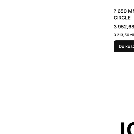
? 650 
CIRCLE
Cena bru
3 952,68
Cena netto
3 213,56 zł
Do kos