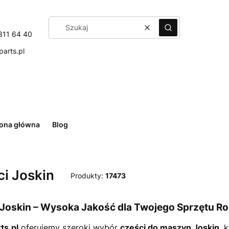
Wyczyść
Szukaj
311 64 40
arts.pl
rona główna
Blog
i Joskin
Produkty:
17473
 Joskin – Wysoka Jakość dla Twojego Sprzętu Ro
ts.pl
oferujemy szeroki wybór
części do maszyn Joskin
, 