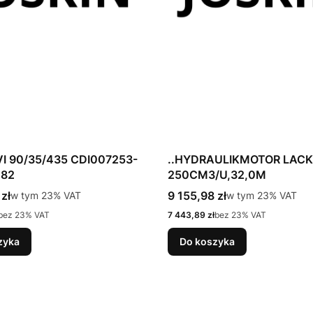
 VI 90/35/435 CDI007253-
..HYDRAULIKMOTOR LACK
282
250CM3/U,32,0M
tto
Cena brutto
zł
w tym %s VAT
9 155,98 zł
w tym %s VAT
w tym
23%
VAT
w tym
23%
VAT
Cena netto
bez 23% VAT
7 443,89 zł
bez 23% VAT
zyka
Do koszyka