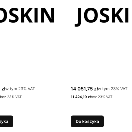
tto
Cena brutto
 zł
w tym %s VAT
14 051,75 zł
w tym %s VAT
w tym
23%
VAT
w tym
23%
VAT
Cena netto
bez 23% VAT
11 424,19 zł
bez 23% VAT
zyka
Do koszyka