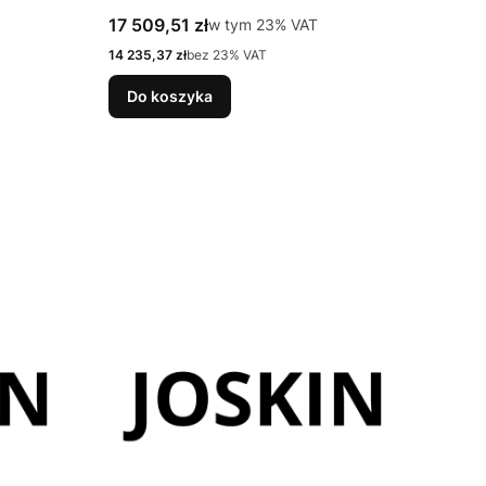
Cena brutto
17 509,51 zł
w tym %s VAT
w tym
23%
VAT
Cena netto
14 235,37 zł
bez 23% VAT
Do koszyka