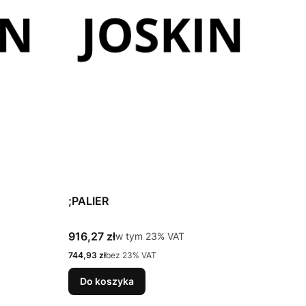
;PALIER
Cena brutto
916,27 zł
w tym %s VAT
w tym
23%
VAT
Cena netto
744,93 zł
bez 23% VAT
Do koszyka