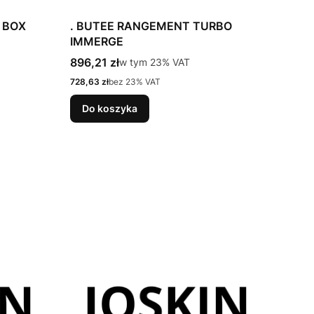
 BOX
. BUTEE RANGEMENT TURBO
IMMERGE
Cena brutto
896,21 zł
w tym %s VAT
w tym
23%
VAT
Cena netto
728,63 zł
bez 23% VAT
Do koszyka