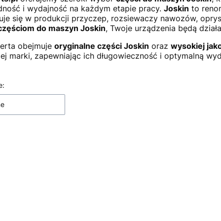
ność i wydajność na każdym etapie pracy.
Joskin
to reno
zuje się w produkcji przyczep, rozsiewaczy nawozów, oprys
częściom do maszyn Joskin
, Twoje urządzenia będą działa
erta obejmuje
oryginalne części Joskin
oraz
wysokiej jak
ej marki, zapewniając ich długowieczność i optymalną wyd
 produktów
e:
ne