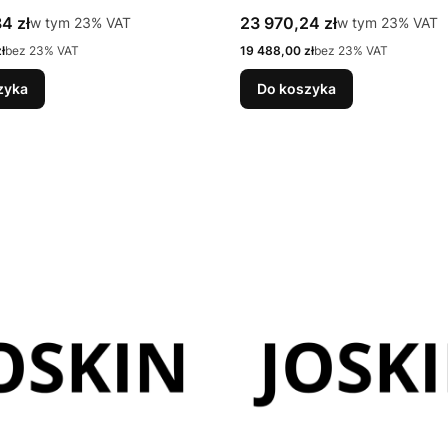
tto
Cena brutto
4 zł
w tym %s VAT
23 970,24 zł
w tym %s VAT
w tym
23%
VAT
w tym
23%
VAT
Cena netto
ł
bez 23% VAT
19 488,00 zł
bez 23% VAT
zyka
Do koszyka