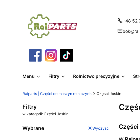
+48 52 
bok@raip
Menu
Filtry
Rolnictwo precyzyjne
St
Raiparts | Części do maszyn rolniczych
Części Joskin
Częśc
Filtry
w kategorii: Części Joskin
Części
Wybrane
Wyczyść
W
Raipar