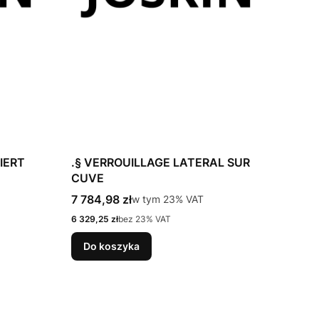
IERT
.§ VERROUILLAGE LATERAL SUR
CUVE
Cena brutto
7 784,98 zł
w tym %s VAT
w tym
23%
VAT
Cena netto
6 329,25 zł
bez 23% VAT
Do koszyka