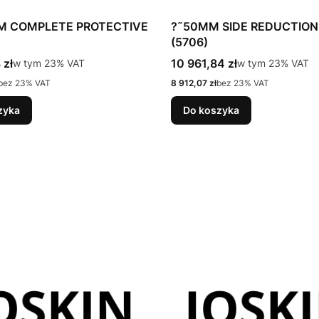
MM COMPLETE PROTECTIVE
?˜50MM SIDE REDUCTION
(5706)
tto
Cena brutto
 zł
w tym %s VAT
10 961,84 zł
w tym %s VAT
w tym
23%
VAT
w tym
23%
VAT
Cena netto
bez 23% VAT
8 912,07 zł
bez 23% VAT
zyka
Do koszyka