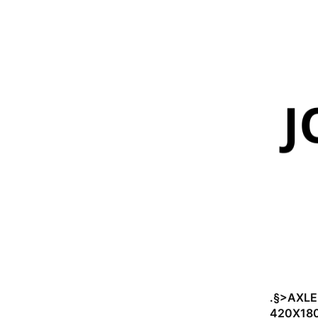
.§>AXLE
420X18