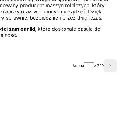
mowany producent maszyn rolniczych, który
kiwaczy oraz wielu innych urządzeń. Dzięki
ły sprawnie, bezpiecznie i przez długi czas.
ości zamienniki
, które doskonale pasują do
ajność.
Strona
z 729
Następne pro