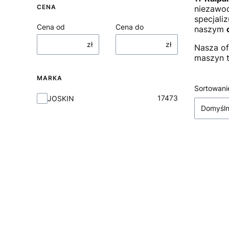
CENA
niezawod
specjali
Cena od
Cena do
naszym
zł
zł
Nasza of
maszyn t
MARKA
Lista
Sortowani
Marka
17473
JOSKIN
Domyśl