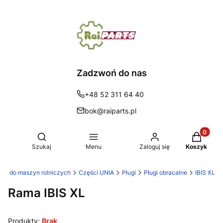
Zadzwoń do nas
+48 52 311 64 40
bok@raiparts.pl
Produkty 
Otwórz wyszukiwarkę
Szukaj
Menu
Zaloguj się
Koszyk
ęści do maszyn rolniczych
Części UNIA
Pługi
Pługi obracalne
IBIS XL
Rama IBIS XL
Produkty:
Brak