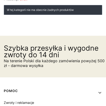
Lista produktów
W tej kategorii nie ma obecnie żadnych produktów
Szybka przesyłka i wygodne
zwroty do 14 dni
Na terenie Polski dla każdego zamówienia powyżej 500
zł - darmowa wysyłka
Linki w stopce
POMOC
Zwroty i reklamacje