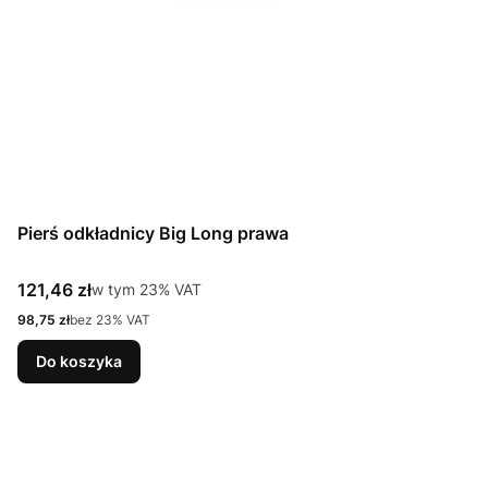
Pierś odkładnicy Big Long prawa
Cena brutto
121,46 zł
w tym %s VAT
w tym
23%
VAT
Cena netto
98,75 zł
bez 23% VAT
Do koszyka