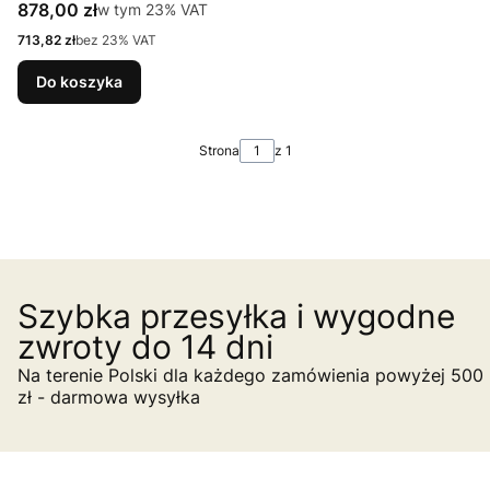
Cena brutto
878,00 zł
w tym %s VAT
w tym
23%
VAT
Cena netto
713,82 zł
bez 23% VAT
Do koszyka
Strona
z 1
Szybka przesyłka i wygodne
zwroty do 14 dni
Na terenie Polski dla każdego zamówienia powyżej 500
zł - darmowa wysyłka