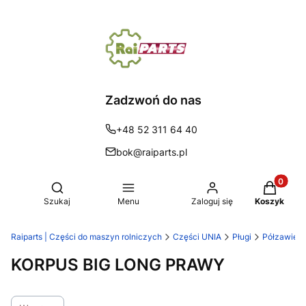
Zadzwoń do nas
+48 52 311 64 40
bok@raiparts.pl
Produkty 
Otwórz wyszukiwarkę
Szukaj
Menu
Zaloguj się
Koszyk
Raiparts | Części do maszyn rolniczych
Części UNIA
Pługi
Półzawiesz
KORPUS BIG LONG PRAWY