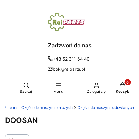
Zadzwoń do nas
+48 52 311 64 40
bok@raiparts.pl
Produkty 
Otwórz wyszukiwarkę
Szukaj
Menu
Zaloguj się
Koszyk
Raiparts | Części do maszyn rolniczych
Części do maszyn budowlanych
DOOSAN