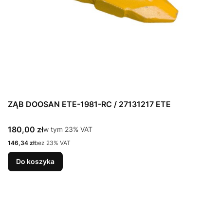
ZĄB DOOSAN ETE-1981-RC / 27131217 ETE
Cena brutto
180,00 zł
w tym %s VAT
w tym
23%
VAT
Cena netto
146,34 zł
bez 23% VAT
Do koszyka