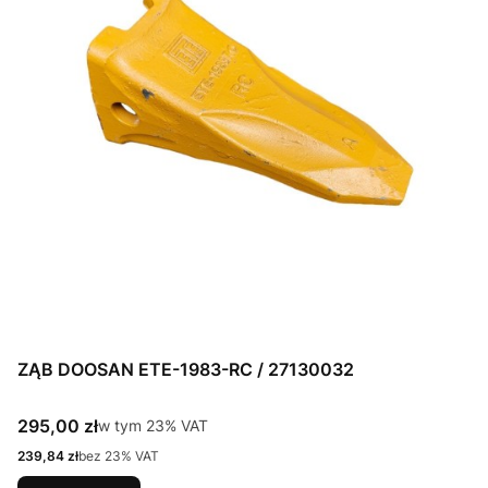
ZĄB DOOSAN ETE-1983-RC / 27130032
Cena brutto
295,00 zł
w tym %s VAT
w tym
23%
VAT
Cena netto
239,84 zł
bez 23% VAT