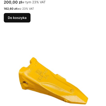
Cena brutto
200,00 zł
w tym %s VAT
w tym
23%
VAT
Cena netto
162,60 zł
bez 23% VAT
Do koszyka