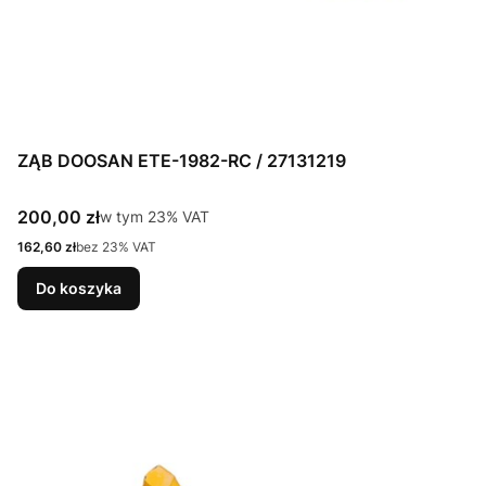
ZĄB DOOSAN ETE-1982-RC / 27131219
Cena brutto
200,00 zł
w tym %s VAT
w tym
23%
VAT
Cena netto
162,60 zł
bez 23% VAT
Do koszyka