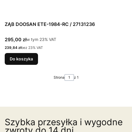
ZĄB DOOSAN ETE-1984-RC / 27131236
Cena brutto
295,00 zł
w tym %s VAT
w tym
23%
VAT
Cena netto
239,84 zł
bez 23% VAT
Do koszyka
Strona
z 1
Szybka przesyłka i wygodne
zwroty do 14 dni