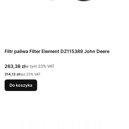
Filtr paliwa Filter Element DZ115389 John Deere
Cena brutto
263,38 zł
w tym %s VAT
w tym
23%
VAT
Cena netto
214,13 zł
bez 23% VAT
Do koszyka