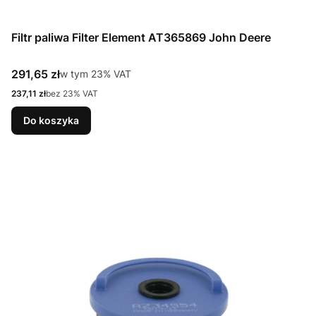
Filtr paliwa Filter Element AT365869 John Deere
Cena brutto
291,65 zł
w tym %s VAT
w tym
23%
VAT
Cena netto
237,11 zł
bez 23% VAT
Do koszyka