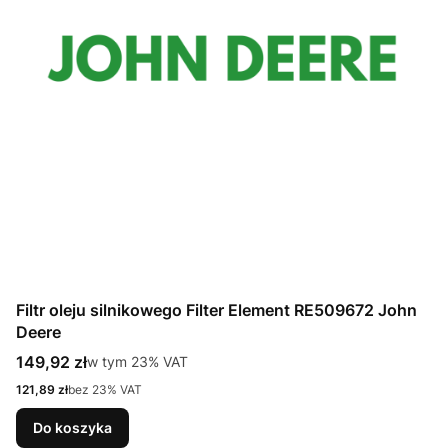
Filtr oleju silnikowego Filter Element RE509672 John
Deere
Cena brutto
149,92 zł
w tym %s VAT
w tym
23%
VAT
Cena netto
121,89 zł
bez 23% VAT
Do koszyka