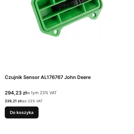
Czujnik Sensor AL176767 John Deere
Cena brutto
294,23 zł
w tym %s VAT
w tym
23%
VAT
Cena netto
239,21 zł
bez 23% VAT
Do koszyka