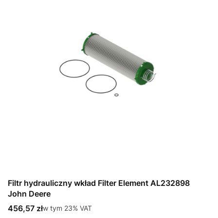
Filtr hydrauliczny wkład Filter Element AL232898
John Deere
Cena brutto
456,57 zł
w tym %s VAT
w tym
23%
VAT