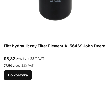
Filtr hydrauliczny Filter Element AL56469 John Deere
Cena brutto
95,32 zł
w tym %s VAT
w tym
23%
VAT
Cena netto
77,50 zł
bez 23% VAT
Do koszyka