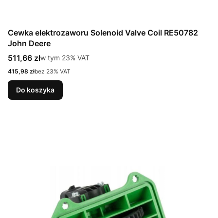
Cewka elektrozaworu Solenoid Valve Coil RE50782
John Deere
Cena brutto
511,66 zł
w tym %s VAT
w tym
23%
VAT
Cena netto
415,98 zł
bez 23% VAT
Do koszyka