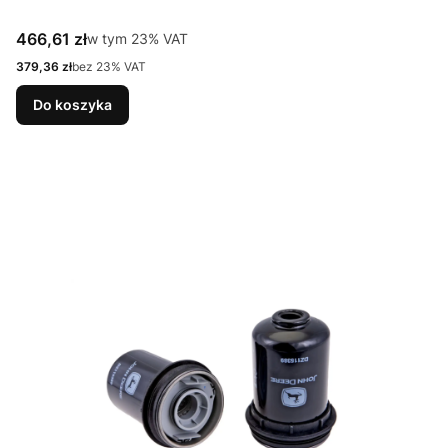
Cena brutto
466,61 zł
w tym %s VAT
w tym
23%
VAT
Cena netto
379,36 zł
bez 23% VAT
Do koszyka