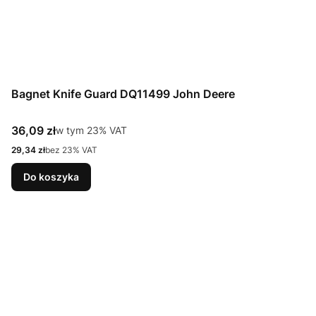
Bagnet Knife Guard DQ11499 John Deere
Cena brutto
36,09 zł
w tym %s VAT
w tym
23%
VAT
Cena netto
29,34 zł
bez 23% VAT
Do koszyka