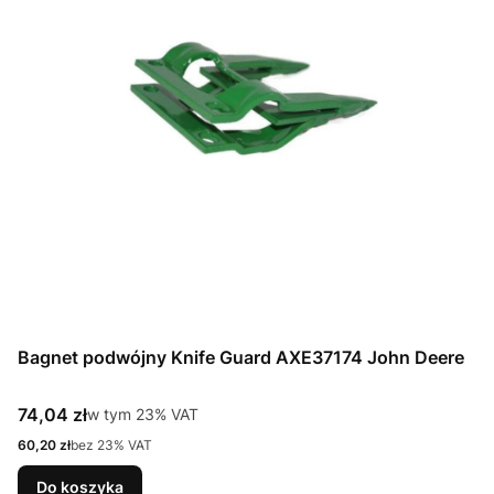
Bagnet podwójny Knife Guard AXE37174 John Deere
Cena brutto
74,04 zł
w tym %s VAT
w tym
23%
VAT
Cena netto
60,20 zł
bez 23% VAT
Do koszyka