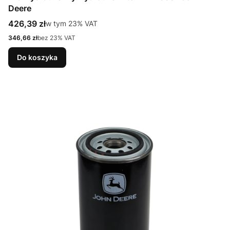
Deere
Cena brutto
426,39 zł
w tym %s VAT
w tym
23%
VAT
Cena netto
346,66 zł
bez 23% VAT
Do koszyka