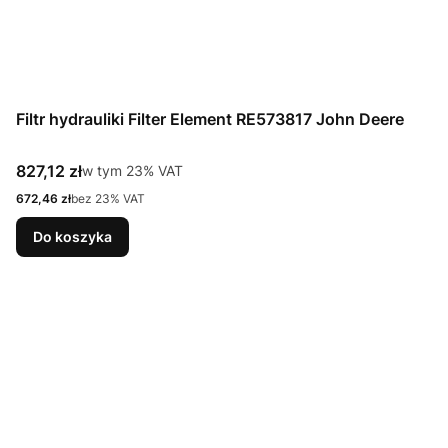
Filtr hydrauliki Filter Element RE573817 John Deere
Cena brutto
827,12 zł
w tym %s VAT
w tym
23%
VAT
Cena netto
672,46 zł
bez 23% VAT
Do koszyka