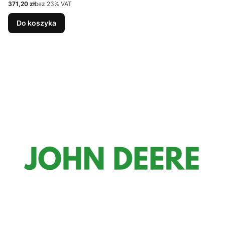
Cena netto
371,20 zł
bez 23% VAT
Do koszyka