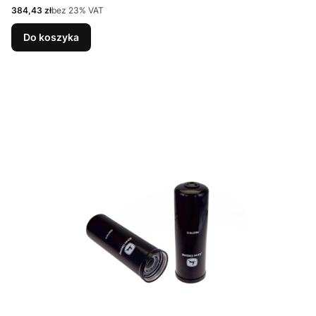
Cena netto
384,43 zł
bez 23% VAT
Do koszyka