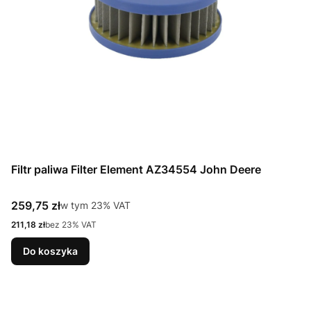
Filtr paliwa Filter Element AZ34554 John Deere
Cena brutto
259,75 zł
w tym %s VAT
w tym
23%
VAT
Cena netto
211,18 zł
bez 23% VAT
Do koszyka