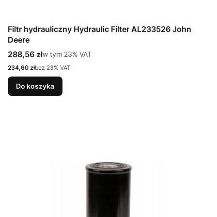
Filtr hydrauliczny Hydraulic Filter AL233526 John
Deere
Cena brutto
288,56 zł
w tym %s VAT
w tym
23%
VAT
Cena netto
234,60 zł
bez 23% VAT
Do koszyka