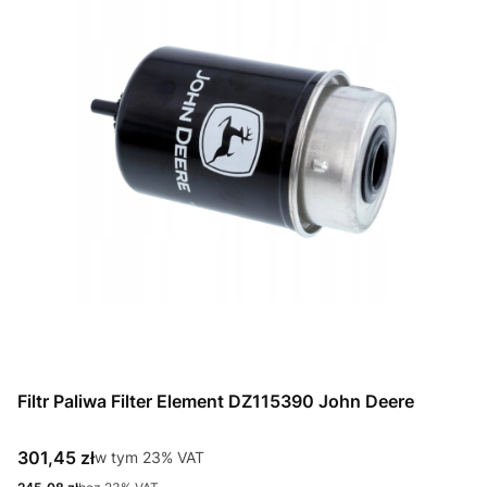
Filtr Paliwa Filter Element DZ115390 John Deere
Cena brutto
301,45 zł
w tym %s VAT
w tym
23%
VAT
Cena netto