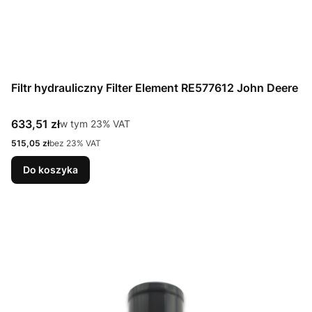
Filtr hydrauliczny Filter Element RE577612 John Deere
Cena brutto
633,51 zł
w tym %s VAT
w tym
23%
VAT
Cena netto
515,05 zł
bez 23% VAT
Do koszyka