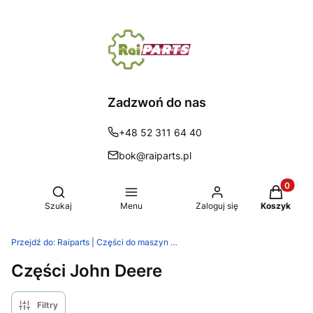
Zadzwoń do nas
+48 52 311 64 40
bok@raiparts.pl
Produkty 
Otwórz wyszukiwarkę
Szukaj
Menu
Zaloguj się
Koszyk
Przejdź do:
Raiparts | Części do maszyn rolniczych
Części John Deere
Filtry