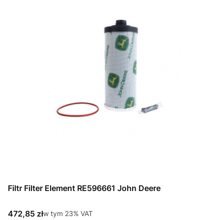
Filtr Filter Element RE596661 John Deere
Cena brutto
472,85 zł
w tym %s VAT
w tym
23%
VAT