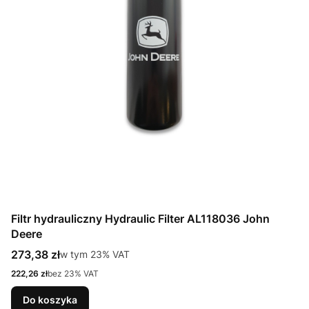
Filtr hydrauliczny Hydraulic Filter AL118036 John
Deere
Cena brutto
273,38 zł
w tym %s VAT
w tym
23%
VAT
Cena netto
222,26 zł
bez 23% VAT
Do koszyka