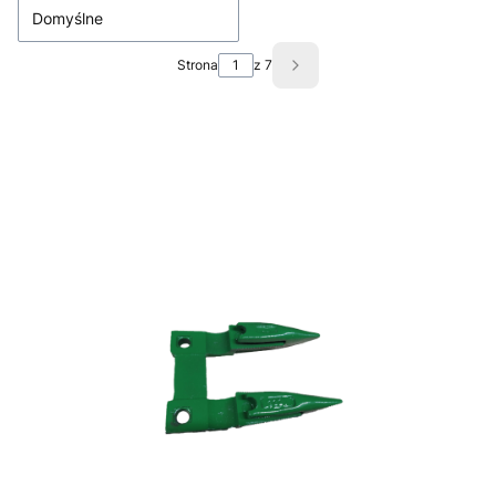
Domyślne
Strona
z 7
Następne produkty