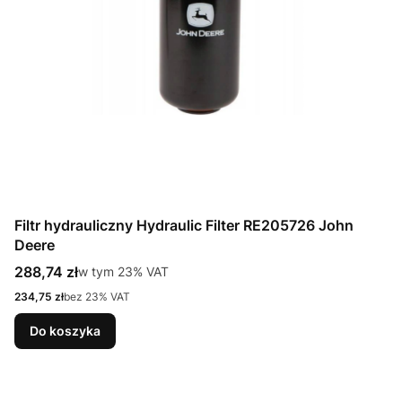
Filtr hydrauliczny Hydraulic Filter RE205726 John
Deere
Cena brutto
288,74 zł
w tym %s VAT
w tym
23%
VAT
Cena netto
234,75 zł
bez 23% VAT
Do koszyka