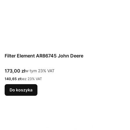
Filter Element AR86745 John Deere
Cena brutto
173,00 zł
w tym %s VAT
w tym
23%
VAT
Cena netto
140,65 zł
bez 23% VAT
Do koszyka