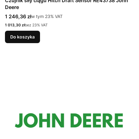
Czujnik siły ciągu Hitch Draft Sensor RE43738 John
Deere
Cena brutto
1 246,36 zł
w tym %s VAT
w tym
23%
VAT
Cena netto
1 013,30 zł
bez 23% VAT
Do koszyka