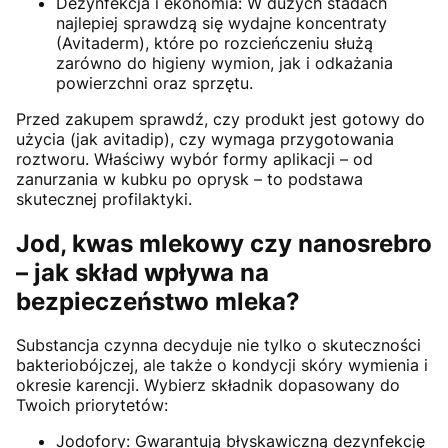
Dezynfekcja i ekonomia: W dużych stadach
najlepiej sprawdzą się wydajne koncentraty
(Avitaderm), które po rozcieńczeniu służą
zarówno do higieny wymion, jak i odkażania
powierzchni oraz sprzętu.
Przed zakupem sprawdź, czy produkt jest gotowy do
użycia (jak avitadip), czy wymaga przygotowania
roztworu. Właściwy wybór formy aplikacji – od
zanurzania w kubku po oprysk – to podstawa
skutecznej profilaktyki.
Jod, kwas mlekowy czy nanosrebro
– jak skład wpływa na
bezpieczeństwo mleka?
Substancja czynna decyduje nie tylko o skuteczności
bakteriobójczej, ale także o kondycji skóry wymienia i
okresie karencji. Wybierz składnik dopasowany do
Twoich priorytetów:
Jodofory: Gwarantują błyskawiczną dezynfekcję