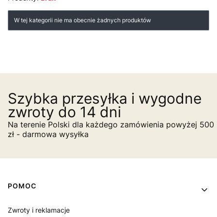
Lista produktów
W tej kategorii nie ma obecnie żadnych produktów
Szybka przesyłka i wygodne
zwroty do 14 dni
Na terenie Polski dla każdego zamówienia powyżej 500
zł - darmowa wysyłka
Linki w stopce
POMOC
Zwroty i reklamacje