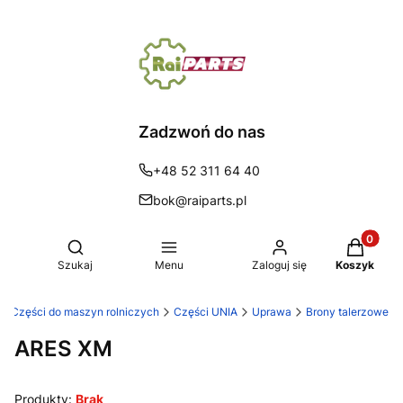
Zadzwoń do nas
+48 52 311 64 40
bok@raiparts.pl
Produkty 
Otwórz wyszukiwarkę
Szukaj
Menu
Zaloguj się
Koszyk
s | Części do maszyn rolniczych
Części UNIA
Uprawa
Brony talerzowe
ARES XM
Produkty:
Brak