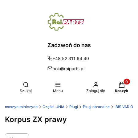
Zadzwoń do nas
+48 52 311 64 40
bok@raiparts.pl
Produkty 
Otwórz wyszukiwarkę
Szukaj
Menu
Zaloguj się
Koszyk
 do maszyn rolniczych
Części UNIA
Pługi
Pługi obracalne
IBIS VARIO
Korpus ZX prawy