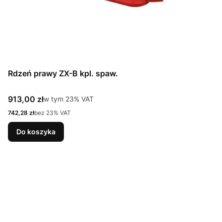
Rdzeń prawy ZX-B kpl. spaw.
Cena brutto
913,00 zł
w tym %s VAT
w tym
23%
VAT
Cena netto
742,28 zł
bez 23% VAT
Do koszyka