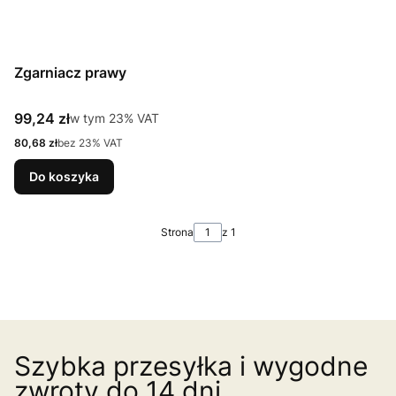
Zgarniacz prawy
Cena brutto
99,24 zł
w tym %s VAT
w tym
23%
VAT
Cena netto
80,68 zł
bez 23% VAT
Do koszyka
Strona
z 1
Szybka przesyłka i wygodne
zwroty do 14 dni