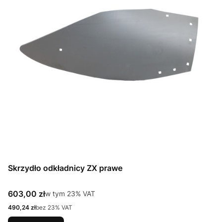
Skrzydło odkładnicy ZX prawe
Cena brutto
603,00 zł
w tym %s VAT
w tym
23%
VAT
Cena netto
490,24 zł
bez 23% VAT