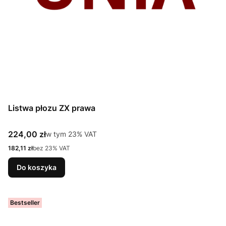
Listwa płozu ZX prawa
Cena brutto
224,00 zł
w tym %s VAT
w tym
23%
VAT
Cena netto
182,11 zł
bez 23% VAT
Do koszyka
Bestseller