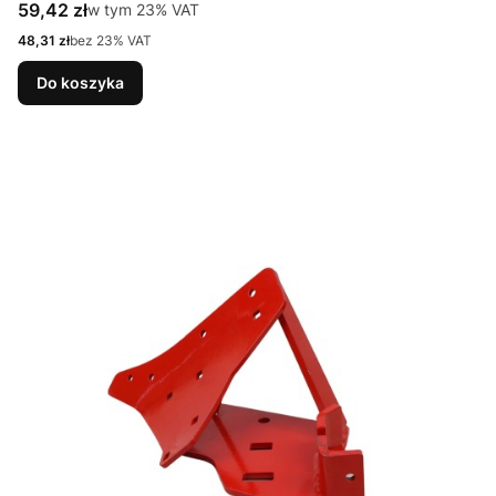
Cena brutto
59,42 zł
w tym %s VAT
w tym
23%
VAT
Cena netto
48,31 zł
bez 23% VAT
Do koszyka