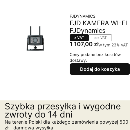
FJDYNAMICS
FJD KAMERA WI-FI
FJDynamics
z VAT
bez VAT
Cena
1 107,00 zł
w tym 23% VAT
w tym
23%
VAT
Ceny podane bez kosztów
dostawy.
Dodaj do koszyka
Szybka przesyłka i wygodne
zwroty do 14 dni
Na terenie Polski dla każdego zamówienia powyżej 500
zł - darmowa wysyłka