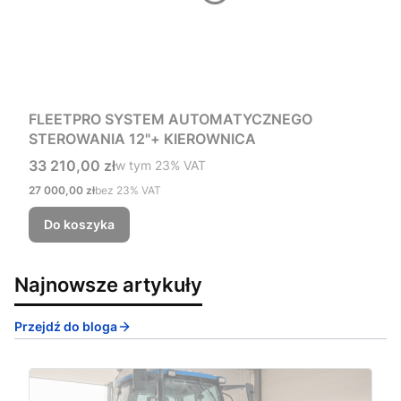
FLEETPRO SYSTEM AUTOMATYCZNEGO
STEROWANIA 12"+ KIEROWNICA
Cena brutto
33 210,00 zł
w tym %s VAT
w tym
23%
VAT
Cena netto
27 000,00 zł
bez 23% VAT
Do koszyka
Najnowsze artykuły
Przejdź do bloga