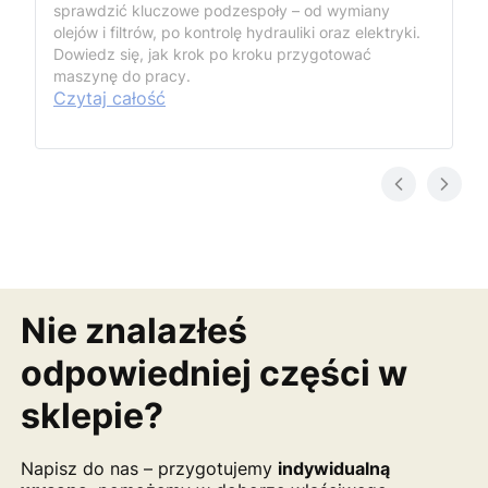
sprawdzić kluczowe podzespoły – od wymiany
olejów i filtrów, po kontrolę hydrauliki oraz elektryki.
Dowiedz się, jak krok po kroku przygotować
maszynę do pracy.
Czytaj całość
Nie znalazłeś
odpowiedniej części w
sklepie?
Napisz do nas – przygotujemy
indywidualną