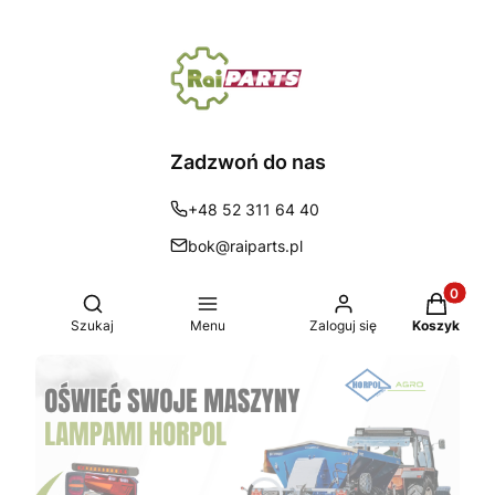
Zadzwoń do nas
+48 52 311 64 40
bok@raiparts.pl
Produkty 
Otwórz wyszukiwarkę
Szukaj
Menu
Zaloguj się
Koszyk