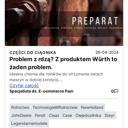
26-04-2024
CZĘŚCI DO CIĄGNIKA
Problem z rdzą? Z produktem Würth to
żaden problem.
Idealna chemia dla rolników do utrzymania swoich
maszyn w dobrej kondycji....
Czytaj całość
Specjalista ds. E-commerce Pam
0
Rolnictwo
TechnologieWRolnictwie
NewHolland
JohnDeere
Fendt
Claas
Case
Olejedosilnika
Steyr
Legendarnemodele