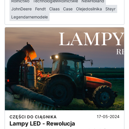
Rolnictwo
TechnologieWRolnictwie
NewHolland
JohnDeere
Fendt
Claas
Case
Olejedosilnika
Steyr
Legendarnemodele
17-05-2024
CZĘŚCI DO CIĄGNIKA
Lampy LED - Rewolucja