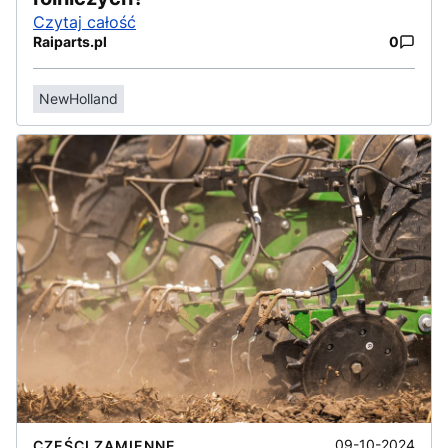
Czytaj całość
Raiparts.pl
0
NewHolland
09-10-2024
CZĘŚCI ZAMIENNE