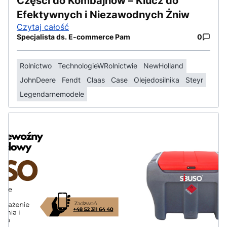
Części do Kombajnów – Klucz do
Efektywnych i Niezawodnych Żniw
Czytaj całość
Specjalista ds. E-commerce Pam
0
Rolnictwo
TechnologieWRolnictwie
NewHolland
JohnDeere
Fendt
Claas
Case
Olejedosilnika
Steyr
Legendarnemodele