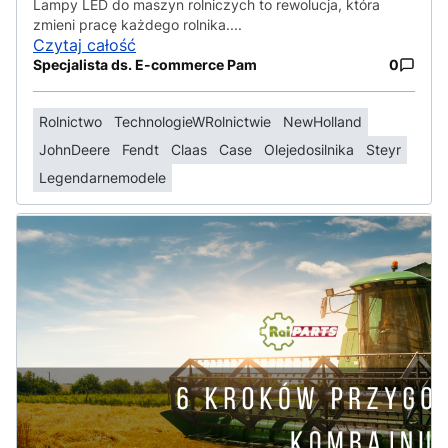
Lampy LED do maszyn rolniczych to rewolucja, która
zmieni pracę każdego rolnika....
Czytaj całość
Specjalista ds. E-commerce Pam
0
Rolnictwo
TechnologieWRolnictwie
NewHolland
JohnDeere
Fendt
Claas
Case
Olejedosilnika
Steyr
Legendarnemodele