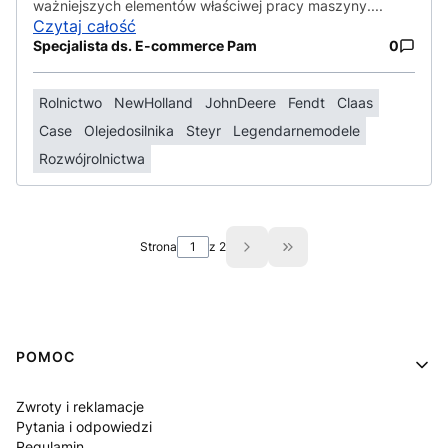
ważniejszych elementów właściwej pracy maszyny....
Czytaj całość
Specjalista ds. E-commerce Pam
0
Rolnictwo
NewHolland
JohnDeere
Fendt
Claas
Case
Olejedosilnika
Steyr
Legendarnemodele
Rozwójrolnictwa
Strona
z 2
Przejdź do ostatniej st
Linki w stopce
POMOC
Zwroty i reklamacje
Pytania i odpowiedzi
Regulamin