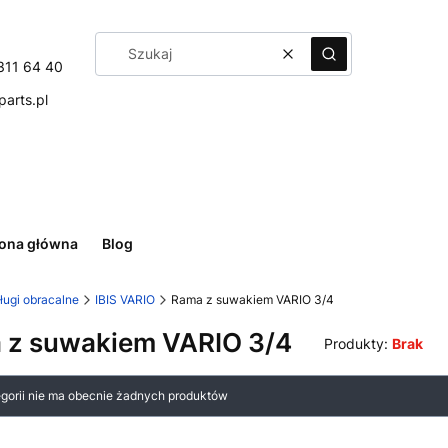
Wyczyść
Szukaj
311 64 40
arts.pl
rona główna
Blog
ługi obracalne
IBIS VARIO
Rama z suwakiem VARIO 3/4
 z suwakiem VARIO 3/4
Produkty:
Brak
 produktów
egorii nie ma obecnie żadnych produktów