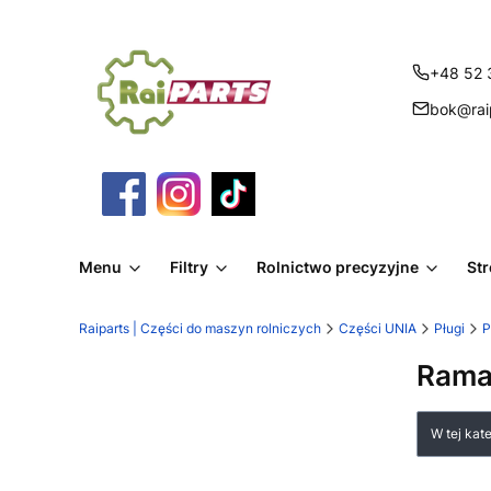
+48 52 
bok@raip
Menu
Filtry
Rolnictwo precyzyjne
St
Raiparts | Części do maszyn rolniczych
Części UNIA
Pługi
P
Rama
Lista
W tej kat