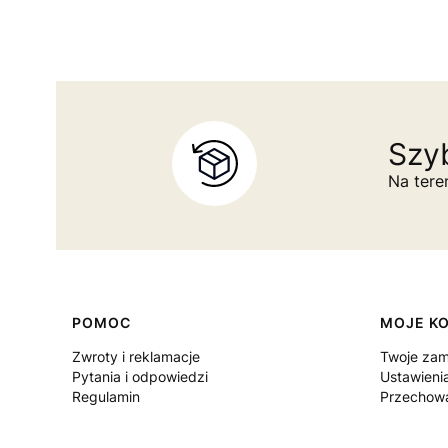
Szyb
Na tere
Linki w stopce
POMOC
MOJE K
Zwroty i reklamacje
Twoje zam
Pytania i odpowiedzi
Ustawieni
Regulamin
Przechowa