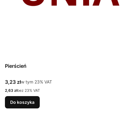
Pierścień
Cena brutto
3,23 zł
w tym %s VAT
w tym
23%
VAT
Cena netto
2,63 zł
bez 23% VAT
Do koszyka