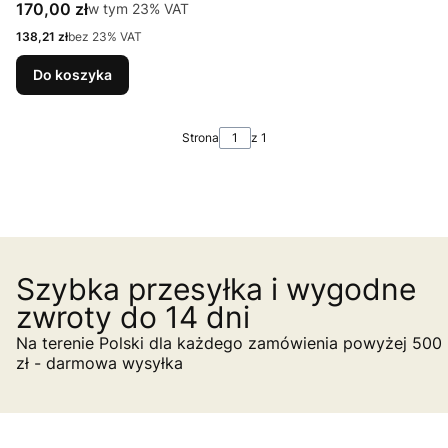
Cena brutto
170,00 zł
w tym %s VAT
w tym
23%
VAT
Cena netto
138,21 zł
bez 23% VAT
Do koszyka
Strona
z 1
Szybka przesyłka i wygodne
zwroty do 14 dni
Na terenie Polski dla każdego zamówienia powyżej 500
zł - darmowa wysyłka