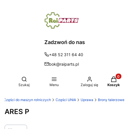
Zadzwoń do nas
+48 52 311 64 40
bok@raiparts.pl
Produkty 
Otwórz wyszukiwarkę
Szukaj
Menu
Zaloguj się
Koszyk
s | Części do maszyn rolniczych
Części UNIA
Uprawa
Brony talerzowe
ARES P