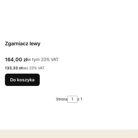
Zgarniacz lewy
Cena brutto
164,00 zł
w tym %s VAT
w tym
23%
VAT
Cena netto
133,33 zł
bez 23% VAT
Do koszyka
Strona
z 1