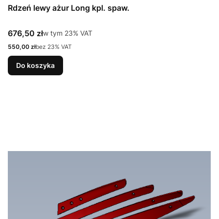
Rdzeń lewy ażur Long kpl. spaw.
Cena brutto
676,50 zł
w tym %s VAT
w tym
23%
VAT
Cena netto
550,00 zł
bez 23% VAT
Do koszyka