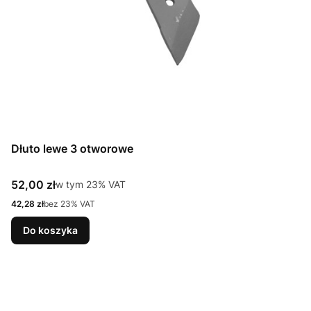
Dłuto lewe 3 otworowe
Cena brutto
52,00 zł
w tym %s VAT
w tym
23%
VAT
Cena netto
42,28 zł
bez 23% VAT
Do koszyka