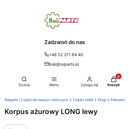
Zadzwoń do nas
+48 52 311 64 40
bok@raiparts.pl
Produkty 
Otwórz wyszukiwarkę
Szukaj
Menu
Zaloguj się
Koszyk
Raiparts | Części do maszyn rolniczych
Części UNIA
Pługi
Półzawiesz
Korpus ażurowy LONG lewy