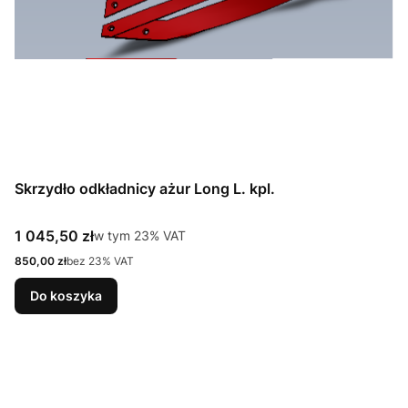
Skrzydło odkładnicy ażur Long L. kpl.
Cena brutto
1 045,50 zł
w tym %s VAT
w tym
23%
VAT
Cena netto
850,00 zł
bez 23% VAT
Do koszyka