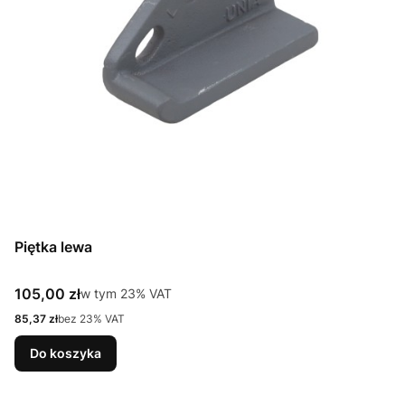
Piętka lewa
Cena brutto
105,00 zł
w tym %s VAT
w tym
23%
VAT
Cena netto
85,37 zł
bez 23% VAT
Do koszyka