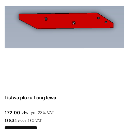
Listwa płozu Long lewa
Cena brutto
172,00 zł
w tym %s VAT
w tym
23%
VAT
Cena netto
139,84 zł
bez 23% VAT