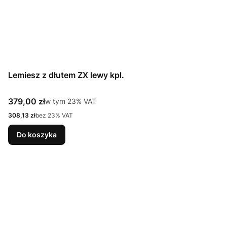
Lemiesz z dłutem ZX lewy kpl.
Cena brutto
379,00 zł
w tym %s VAT
w tym
23%
VAT
Cena netto
308,13 zł
bez 23% VAT
Do koszyka