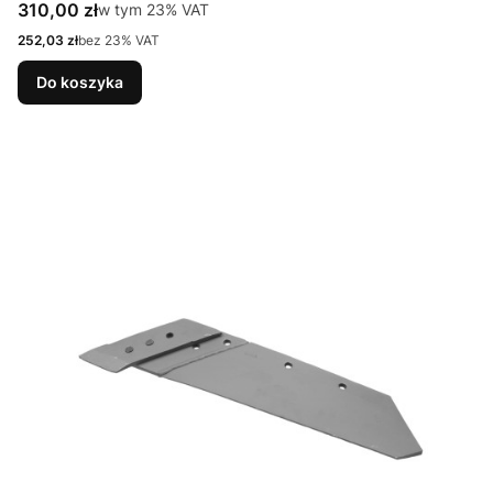
Cena brutto
310,00 zł
w tym %s VAT
w tym
23%
VAT
Cena netto
252,03 zł
bez 23% VAT
Do koszyka