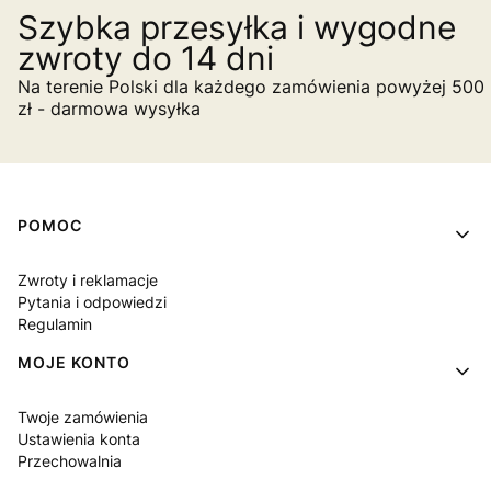
Szybka przesyłka i wygodne
zwroty do 14 dni
Na terenie Polski dla każdego zamówienia powyżej 500
zł - darmowa wysyłka
Linki w stopce
POMOC
Zwroty i reklamacje
Pytania i odpowiedzi
Regulamin
MOJE KONTO
Twoje zamówienia
Ustawienia konta
Przechowalnia