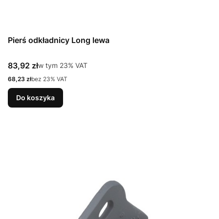
Pierś odkładnicy Long lewa
Cena brutto
83,92 zł
w tym %s VAT
w tym
23%
VAT
Cena netto
68,23 zł
bez 23% VAT
Do koszyka