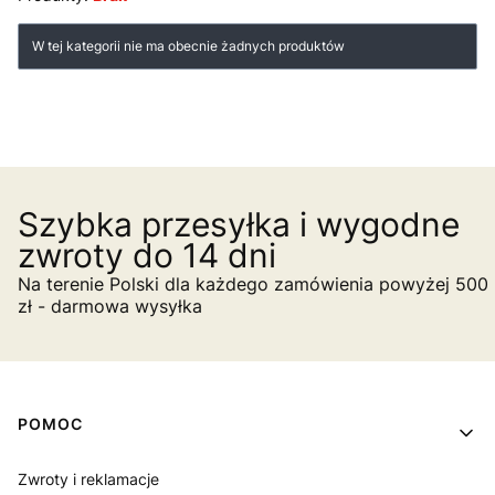
Lista produktów
W tej kategorii nie ma obecnie żadnych produktów
Szybka przesyłka i wygodne
zwroty do 14 dni
Na terenie Polski dla każdego zamówienia powyżej 500
zł - darmowa wysyłka
Linki w stopce
POMOC
Zwroty i reklamacje