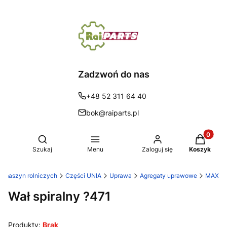
Zadzwoń do nas
+48 52 311 64 40
bok@raiparts.pl
Produkty 
Otwórz wyszukiwarkę
Szukaj
Menu
Zaloguj się
Koszyk
do maszyn rolniczych
Części UNIA
Uprawa
Agregaty uprawowe
MAX
Wał spiralny ?471
Produkty:
Brak