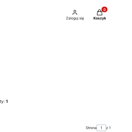
Produkty w kosz
Zaloguj się
Koszyk
ty:
1
Strona
z 1