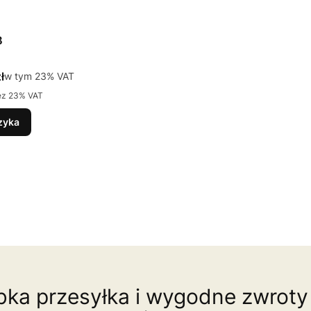
B
tto
ł
w tym %s VAT
w tym
23%
VAT
ez 23% VAT
zyka
ka przesyłka i wygodne zwroty 