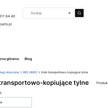
Wyczyść
Szukaj
311 64 40
arts.pl
rona główna
Blog
ługi obracalne
IBIS VARIO
Koło transportowo-kopiujące tylne
transportowo-kopiujące tylne
Produk
 produktów
e:
ne