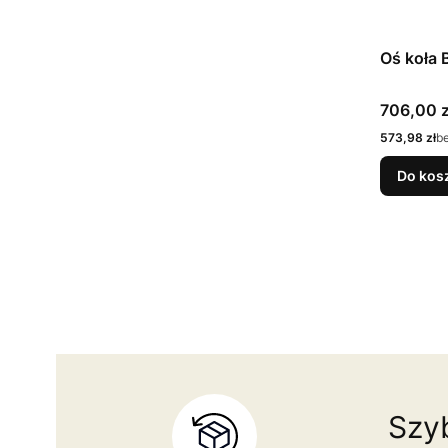
Oś koła 
Cena bru
706,00 z
Cena netto
573,98 zł
b
Do kos
Szyb