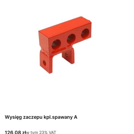
Wysięg zaczepu kpl.spawany A
Cena brutto
126,08 zł
w tym %s VAT
w tym
23%
VAT