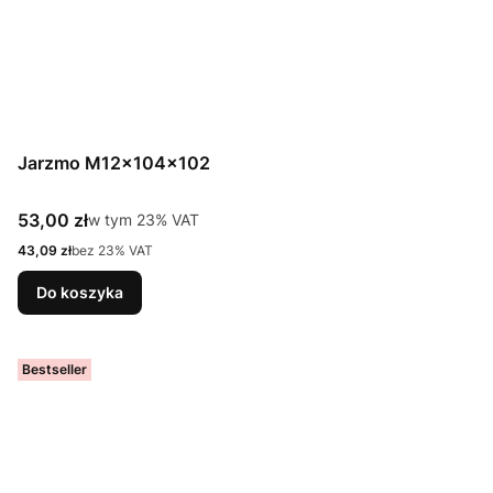
Jarzmo M12x104x102
Cena brutto
53,00 zł
w tym %s VAT
w tym
23%
VAT
Cena netto
43,09 zł
bez 23% VAT
Do koszyka
Bestseller