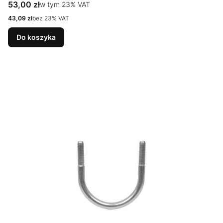
Cena brutto
53,00 zł
w tym %s VAT
w tym
23%
VAT
Cena netto
43,09 zł
bez 23% VAT
Do koszyka