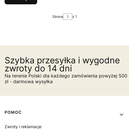
Strona
z 1
Szybka przesyłka i wygodne
zwroty do 14 dni
Na terenie Polski dla każdego zamówienia powyżej 500
zł - darmowa wysyłka
Linki w stopce
POMOC
Zwroty i reklamacje