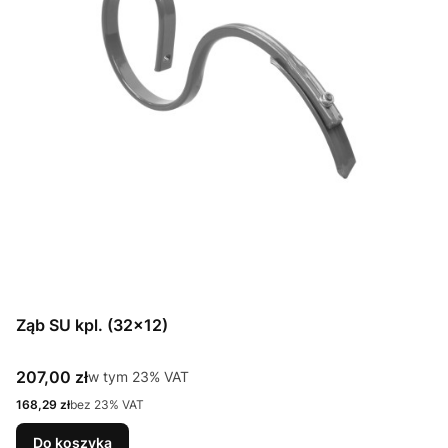
Ząb SU kpl. (32x12)
Cena brutto
207,00 zł
w tym %s VAT
w tym
23%
VAT
Cena netto
168,29 zł
bez 23% VAT
Do koszyka