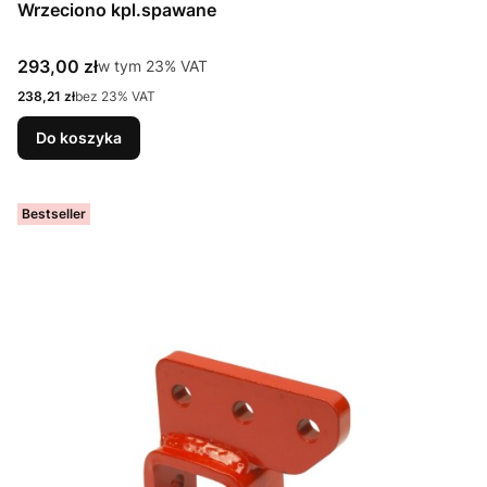
Wrzeciono kpl.spawane
Cena brutto
293,00 zł
w tym %s VAT
w tym
23%
VAT
Cena netto
238,21 zł
bez 23% VAT
Do koszyka
Bestseller