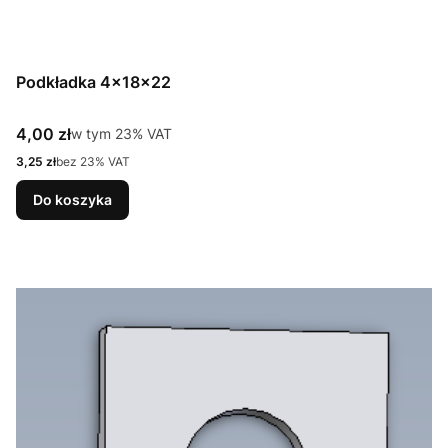
Podkładka 4x18x22
Cena brutto
4,00 zł
w tym %s VAT
w tym
23%
VAT
Cena netto
3,25 zł
bez 23% VAT
Do koszyka