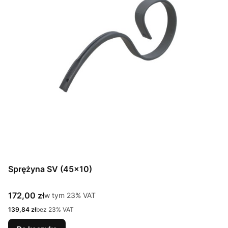
Sprężyna SV (45x10)
Cena brutto
172,00 zł
w tym %s VAT
w tym
23%
VAT
Cena netto
139,84 zł
bez 23% VAT