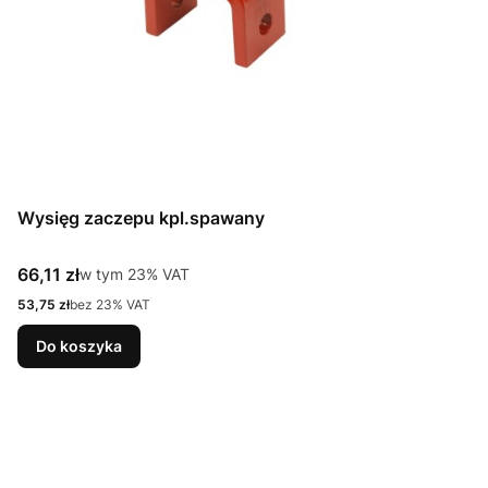
Wysięg zaczepu kpl.spawany
Cena brutto
66,11 zł
w tym %s VAT
w tym
23%
VAT
Cena netto
53,75 zł
bez 23% VAT
Do koszyka