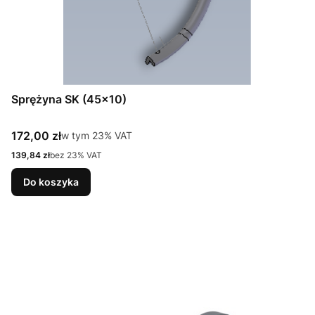
Sprężyna SK (45x10)
Cena brutto
172,00 zł
w tym %s VAT
w tym
23%
VAT
Cena netto
139,84 zł
bez 23% VAT
Do koszyka