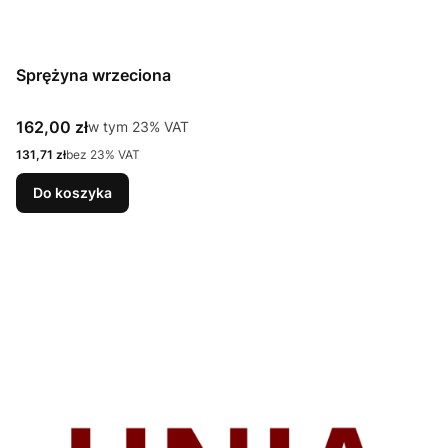
Sprężyna wrzeciona
Cena brutto
162,00 zł
w tym %s VAT
w tym
23%
VAT
Cena netto
131,71 zł
bez 23% VAT
Do koszyka