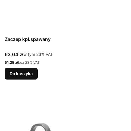
Zaczep kpl.spawany
Cena brutto
63,04 zł
w tym %s VAT
w tym
23%
VAT
Cena netto
51,25 zł
bez 23% VAT
Do koszyka