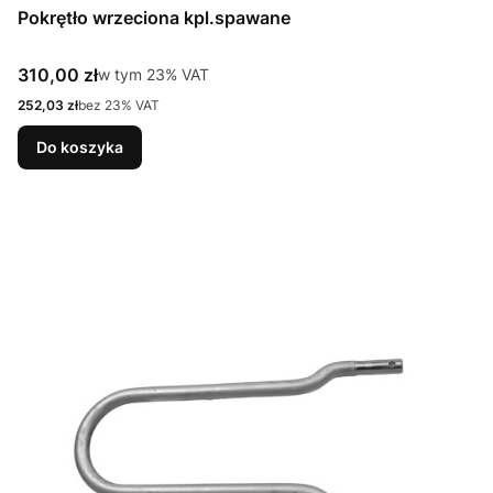
Pokrętło wrzeciona kpl.spawane
Cena brutto
310,00 zł
w tym %s VAT
w tym
23%
VAT
Cena netto
252,03 zł
bez 23% VAT
Do koszyka