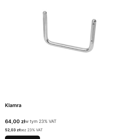
Klamra
Cena brutto
64,00 zł
w tym %s VAT
w tym
23%
VAT
Cena netto
52,03 zł
bez 23% VAT