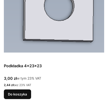
Podkładka 4x23x23
Cena brutto
3,00 zł
w tym %s VAT
w tym
23%
VAT
Cena netto
2,44 zł
bez 23% VAT
Do koszyka