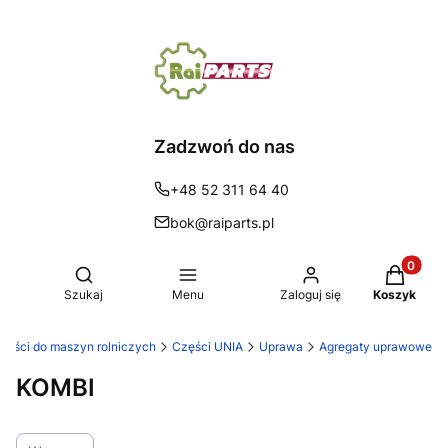
Zadzwoń do nas
+48 52 311 64 40
bok@raiparts.pl
Produkty 
Otwórz wyszukiwarkę
Szukaj
Menu
Zaloguj się
Koszyk
Części do maszyn rolniczych
Części UNIA
Uprawa
Agregaty uprawowe
KOMBI