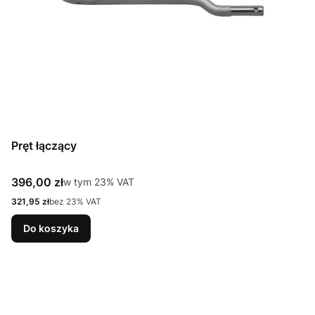
Pręt łączący
Cena brutto
396,00 zł
w tym %s VAT
w tym
23%
VAT
Cena netto
321,95 zł
bez 23% VAT
Do koszyka