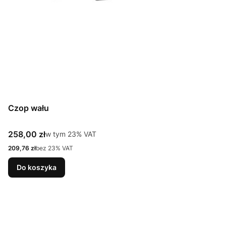
Czop wału
Cena brutto
258,00 zł
w tym %s VAT
w tym
23%
VAT
Cena netto
209,76 zł
bez 23% VAT
Do koszyka