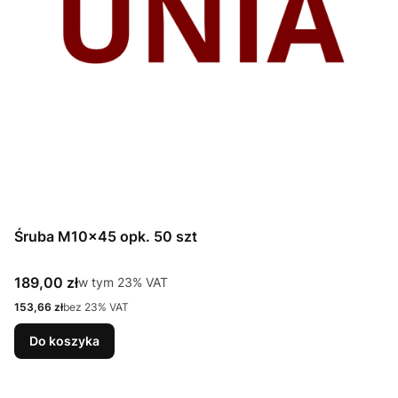
Śruba M10x45 opk. 50 szt
Cena brutto
189,00 zł
w tym %s VAT
w tym
23%
VAT
Cena netto
153,66 zł
bez 23% VAT
Do koszyka