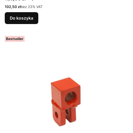
Cena netto
102,50 zł
bez 23% VAT
Do koszyka
Bestseller