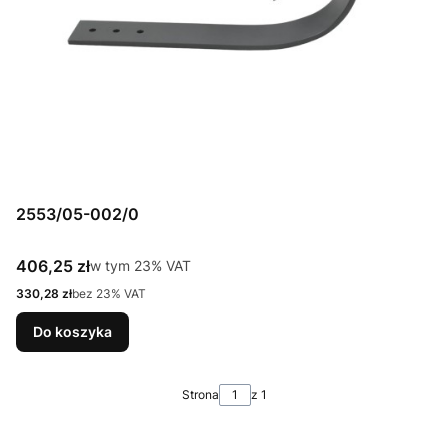
2553/05-002/0
Cena brutto
406,25 zł
w tym %s VAT
w tym
23%
VAT
Cena netto
330,28 zł
bez 23% VAT
Do koszyka
Strona
z 1