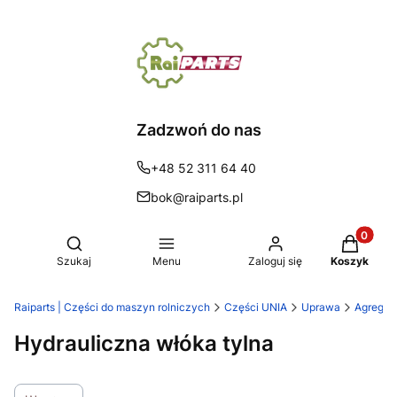
Zadzwoń do nas
+48 52 311 64 40
bok@raiparts.pl
Produkty 
Otwórz wyszukiwarkę
Szukaj
Menu
Zaloguj się
Koszyk
Raiparts | Części do maszyn rolniczych
Części UNIA
Uprawa
Agregat
Hydrauliczna włóka tylna