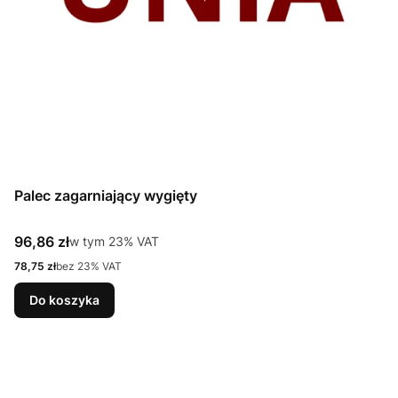
Palec zagarniający wygięty
Cena brutto
96,86 zł
w tym %s VAT
w tym
23%
VAT
Cena netto
78,75 zł
bez 23% VAT
Do koszyka