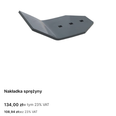
Nakładka sprężyny
Cena brutto
134,00 zł
w tym %s VAT
w tym
23%
VAT
Cena netto
108,94 zł
bez 23% VAT