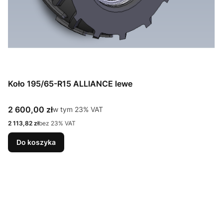
Koło 195/65-R15 ALLIANCE lewe
Cena brutto
2 600,00 zł
w tym %s VAT
w tym
23%
VAT
Cena netto
2 113,82 zł
bez 23% VAT
Do koszyka