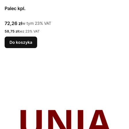
Palec kpl.
Cena brutto
72,26 zł
w tym %s VAT
w tym
23%
VAT
Cena netto
58,75 zł
bez 23% VAT
Do koszyka