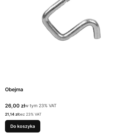
Obejma
Cena brutto
26,00 zł
w tym %s VAT
w tym
23%
VAT
Cena netto
21,14 zł
bez 23% VAT
Do koszyka