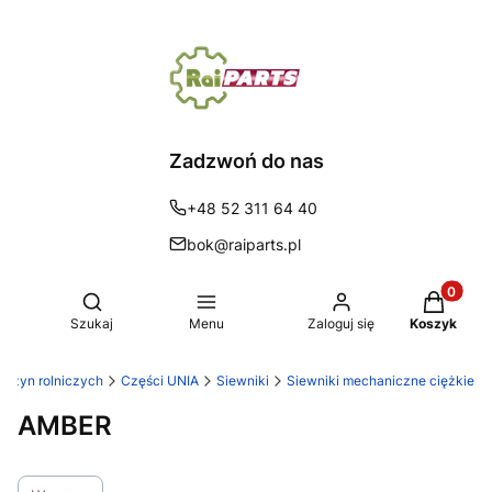
Zadzwoń do nas
+48 52 311 64 40
bok@raiparts.pl
Produkty 
Otwórz wyszukiwarkę
Szukaj
Menu
Zaloguj się
Koszyk
maszyn rolniczych
Części UNIA
Siewniki
Siewniki mechaniczne ciężkie
AMBER