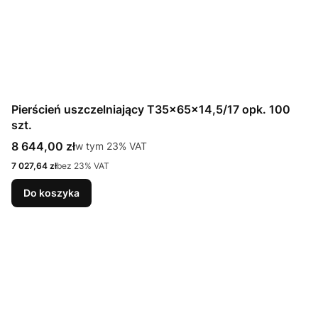
Pierścień uszczelniający T35x65x14,5/17 opk. 100
szt.
Cena brutto
8 644,00 zł
w tym %s VAT
w tym
23%
VAT
Cena netto
7 027,64 zł
bez 23% VAT
Do koszyka