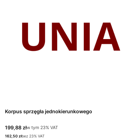
Korpus sprzęgła jednokierunkowego
Cena brutto
199,88 zł
w tym %s VAT
w tym
23%
VAT
Cena netto
162,50 zł
bez 23% VAT