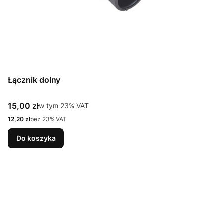
Łącznik dolny
Cena brutto
15,00 zł
w tym %s VAT
w tym
23%
VAT
Cena netto
12,20 zł
bez 23% VAT
Do koszyka