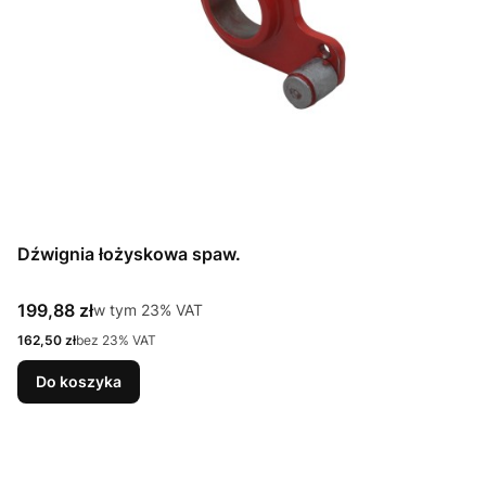
Dźwignia łożyskowa spaw.
Cena brutto
199,88 zł
w tym %s VAT
w tym
23%
VAT
Cena netto
162,50 zł
bez 23% VAT
Do koszyka