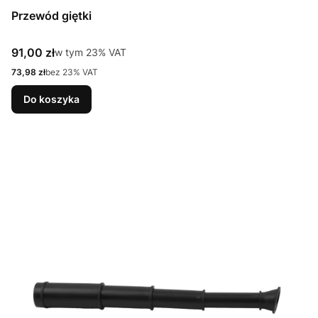
Przewód giętki
Cena brutto
91,00 zł
w tym %s VAT
w tym
23%
VAT
Cena netto
73,98 zł
bez 23% VAT
Do koszyka