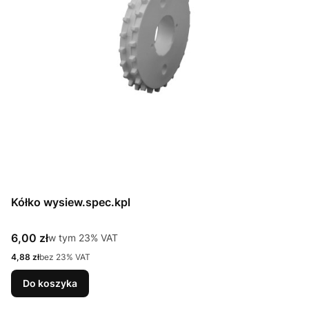
Kółko wysiew.spec.kpl
Cena brutto
6,00 zł
w tym %s VAT
w tym
23%
VAT
Cena netto
4,88 zł
bez 23% VAT
Do koszyka