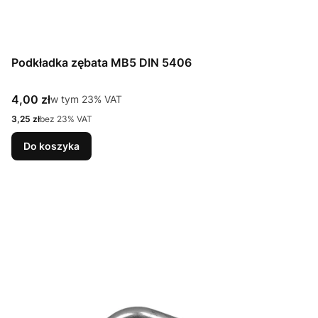
Podkładka zębata MB5 DIN 5406
Cena brutto
4,00 zł
w tym %s VAT
w tym
23%
VAT
Cena netto
3,25 zł
bez 23% VAT
Do koszyka