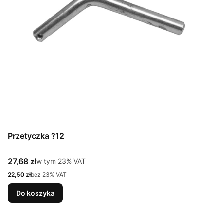
Przetyczka ?12
Cena brutto
27,68 zł
w tym %s VAT
w tym
23%
VAT
Cena netto
22,50 zł
bez 23% VAT
Do koszyka