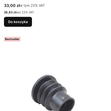
Cena brutto
33,00 zł
w tym %s VAT
w tym
23%
VAT
Cena netto
26,83 zł
bez 23% VAT
Do koszyka
Bestseller