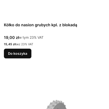
Kółko do nasion grubych kpl. z blokadą
Cena brutto
19,00 zł
w tym %s VAT
w tym
23%
VAT
Cena netto
15,45 zł
bez 23% VAT
Do koszyka