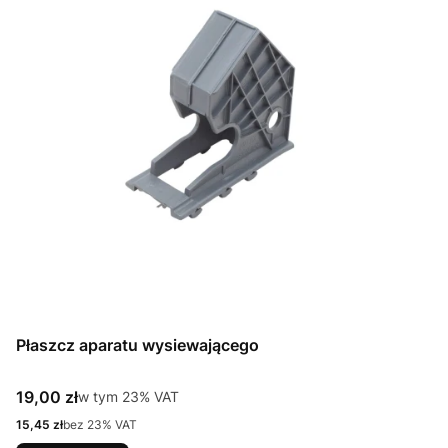
Płaszcz aparatu wysiewającego
Cena brutto
19,00 zł
w tym %s VAT
w tym
23%
VAT
Cena netto
15,45 zł
bez 23% VAT