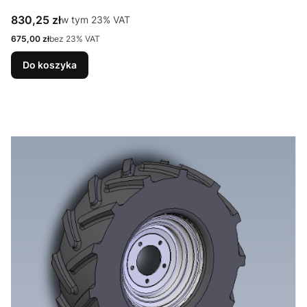
Cena brutto
830,25 zł
w tym %s VAT
w tym
23%
VAT
Cena netto
675,00 zł
bez 23% VAT
Do koszyka