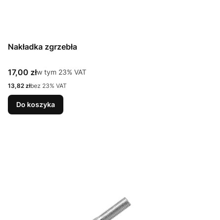
Nakładka zgrzebła
Cena brutto
17,00 zł
w tym %s VAT
w tym
23%
VAT
Cena netto
13,82 zł
bez 23% VAT
Do koszyka