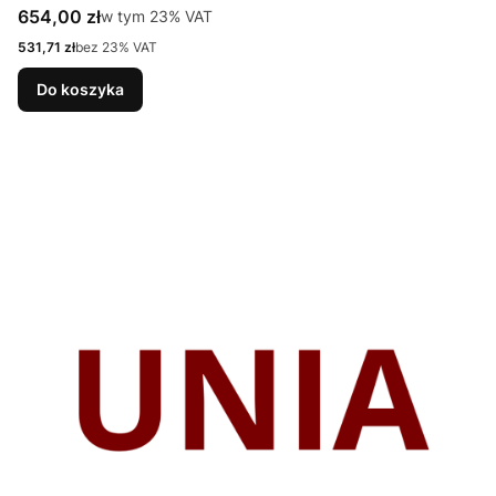
Cena brutto
654,00 zł
w tym %s VAT
w tym
23%
VAT
Cena netto
531,71 zł
bez 23% VAT
Do koszyka