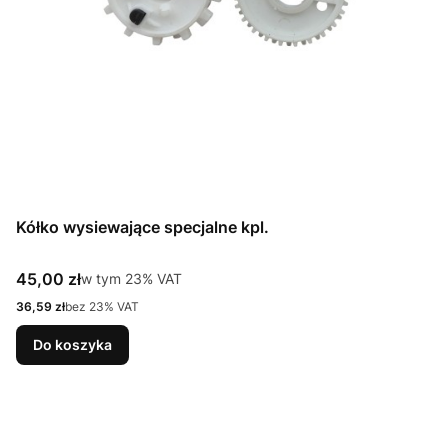
Kółko wysiewające specjalne kpl.
Cena brutto
45,00 zł
w tym %s VAT
w tym
23%
VAT
Cena netto
36,59 zł
bez 23% VAT
Do koszyka