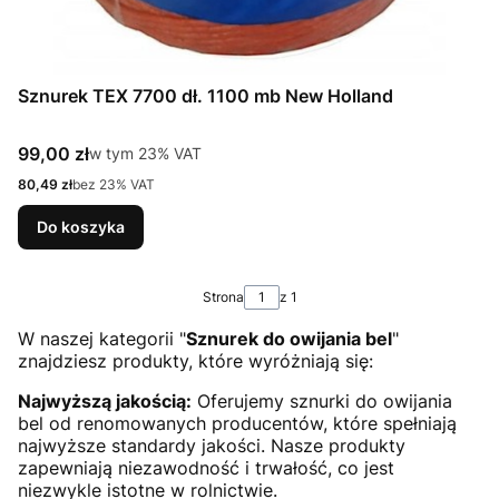
Sznurek TEX 7700 dł. 1100 mb New Holland
Cena brutto
99,00 zł
w tym %s VAT
w tym
23%
VAT
Cena netto
80,49 zł
bez 23% VAT
Do koszyka
Strona
z 1
W naszej kategorii "
Sznurek do owijania bel
"
znajdziesz produkty, które wyróżniają się:
Najwyższą jakością:
Oferujemy sznurki do owijania
bel od renomowanych producentów, które spełniają
najwyższe standardy jakości. Nasze produkty
zapewniają niezawodność i trwałość, co jest
niezwykle istotne w rolnictwie.