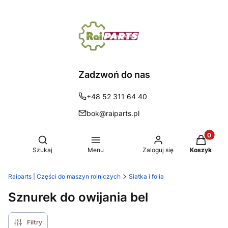
Zadzwoń do nas
+48 52 311 64 40
bok@raiparts.pl
Produkty 
Otwórz wyszukiwarkę
Szukaj
Menu
Zaloguj się
Koszyk
Raiparts | Części do maszyn rolniczych
Siatka i folia
Sznurek do owijania bel
Filtry