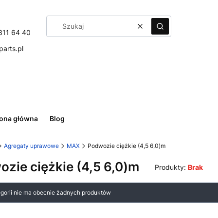
Wyczyść
Szukaj
311 64 40
arts.pl
rona główna
Blog
Agregaty uprawowe
MAX
Podwozie ciężkie (4,5 6,0)m
zie ciężkie (4,5 6,0)m
Produkty:
Brak
 produktów
egorii nie ma obecnie żadnych produktów