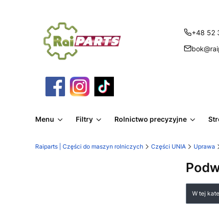
+48 52 
bok@raip
Menu
Filtry
Rolnictwo precyzyjne
St
Raiparts | Części do maszyn rolniczych
Części UNIA
Uprawa
Podwo
Lista
W tej kat