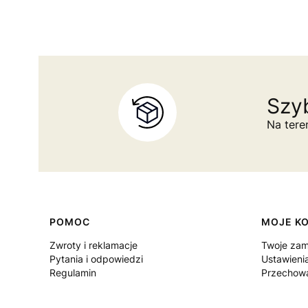
Szyb
Na tere
Linki w stopce
POMOC
MOJE K
Zwroty i reklamacje
Twoje zam
Pytania i odpowiedzi
Ustawieni
Regulamin
Przechowa