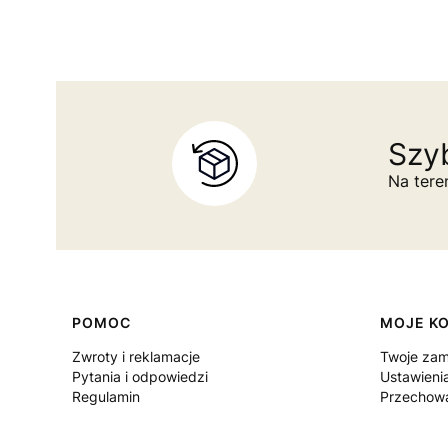
Szyb
Na tere
Linki w stopce
POMOC
MOJE K
Zwroty i reklamacje
Twoje zam
Pytania i odpowiedzi
Ustawieni
Regulamin
Przechowa