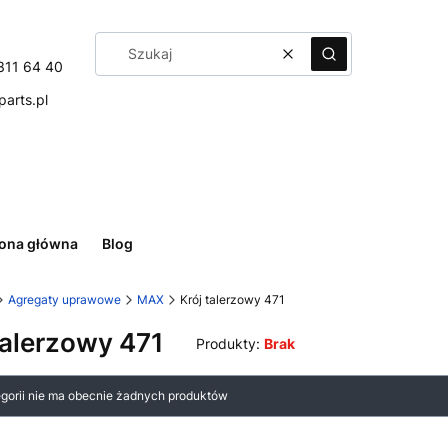
Wyczyść
Szukaj
311 64 40
arts.pl
rona główna
Blog
Agregaty uprawowe
MAX
Krój talerzowy 471
talerzowy 471
Produkty:
Brak
 produktów
egorii nie ma obecnie żadnych produktów