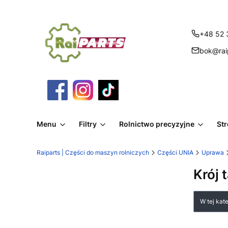
+48 52 
bok@raip
Menu
Filtry
Rolnictwo precyzyjne
St
Raiparts | Części do maszyn rolniczych
Części UNIA
Uprawa
Krój 
Lista
W tej kat