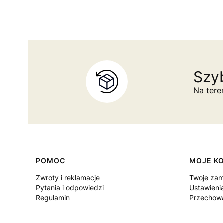
Szyb
Na tere
Linki w stopce
POMOC
MOJE K
Zwroty i reklamacje
Twoje zam
Pytania i odpowiedzi
Ustawieni
Regulamin
Przechowa