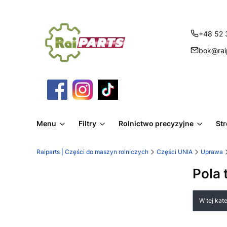
+48 52 
bok@raip
Menu
Filtry
Rolnictwo precyzyjne
St
Raiparts | Części do maszyn rolniczych
Części UNIA
Uprawa
Pola 
Lista
W tej kat