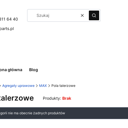
Wyczyść
Szukaj
311 64 40
arts.pl
rona główna
Blog
Agregaty uprawowe
MAX
Pola talerzowe
talerzowe
Produkty:
Brak
 produktów
egorii nie ma obecnie żadnych produktów