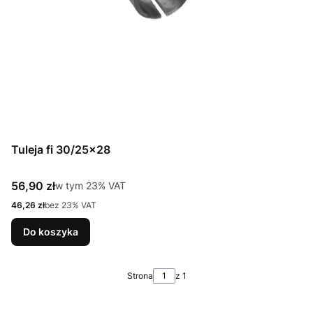
Tuleja fi 30/25x28
Cena brutto
56,90 zł
w tym %s VAT
w tym
23%
VAT
Cena netto
46,26 zł
bez 23% VAT
Do koszyka
Strona
z 1