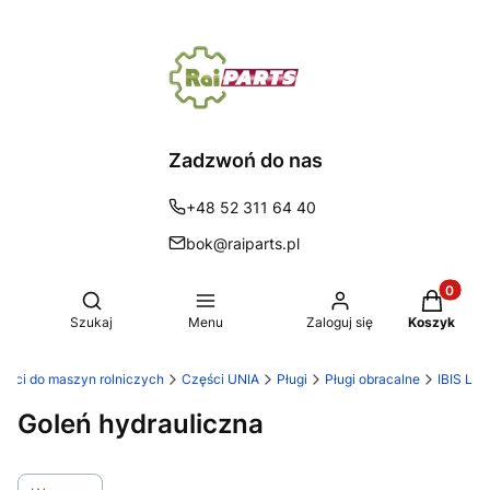
Zadzwoń do nas
+48 52 311 64 40
bok@raiparts.pl
Produkty 
Otwórz wyszukiwarkę
Szukaj
Menu
Zaloguj się
Koszyk
zęści do maszyn rolniczych
Części UNIA
Pługi
Pługi obracalne
IBIS L
Goleń hydrauliczna