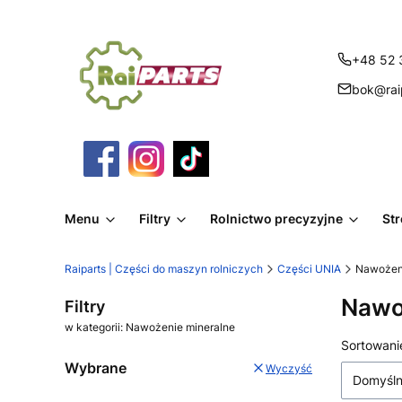
+48 52 
bok@raip
Menu
Filtry
Rolnictwo precyzyjne
St
Raiparts | Części do maszyn rolniczych
Części UNIA
Nawożeni
Nawo
Filtry
w kategorii: Nawożenie mineralne
Lista
Sortowani
Wybrane
Wyczyść
Domyśl