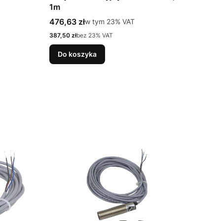
1m
Cena brutto
476,63 zł
w tym %s VAT
w tym
23%
VAT
Cena netto
387,50 zł
bez 23% VAT
Do koszyka