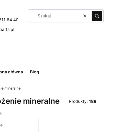
Wyczyść
Szukaj
311 64 40
arts.pl
rona główna
Blog
e mineralne
żenie mineralne
Produkty:
188
 produktów
e:
ne