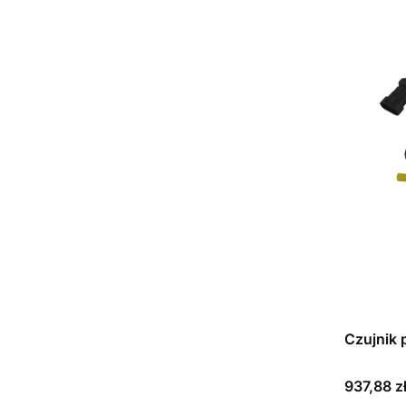
Czujnik 
Cena bru
937,88 z