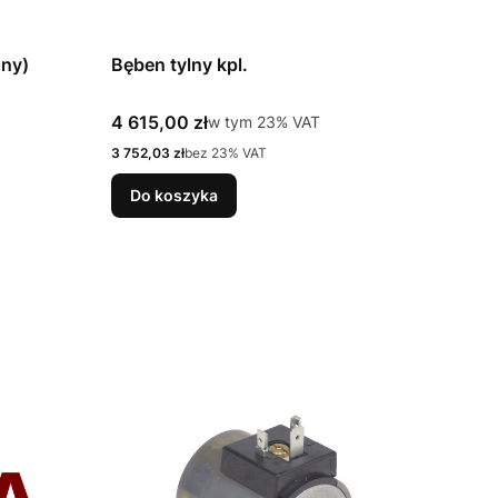
ony)
Bęben tylny kpl.
Cena brutto
4 615,00 zł
w tym %s VAT
w tym
23%
VAT
Cena netto
3 752,03 zł
bez 23% VAT
Do koszyka