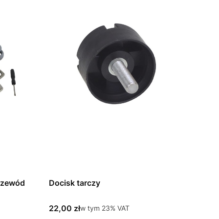
rzewód
Docisk tarczy
Cena brutto
22,00 zł
w tym %s VAT
w tym
23%
VAT