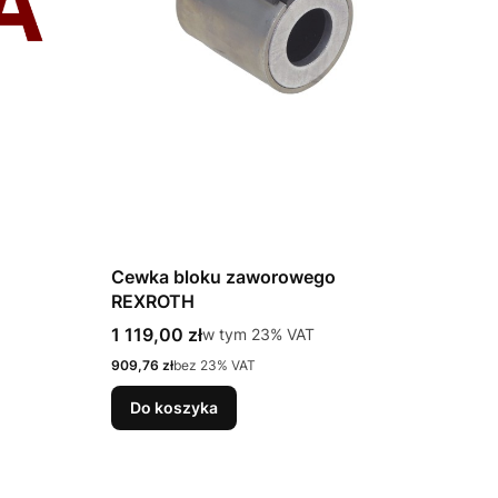
Cewka bloku zaworowego
REXROTH
Cena brutto
1 119,00 zł
w tym %s VAT
w tym
23%
VAT
Cena netto
909,76 zł
bez 23% VAT
Do koszyka