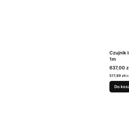
Czujnik 
1m
Cena bru
637,00 z
Cena netto
517,89 zł
be
Do kos