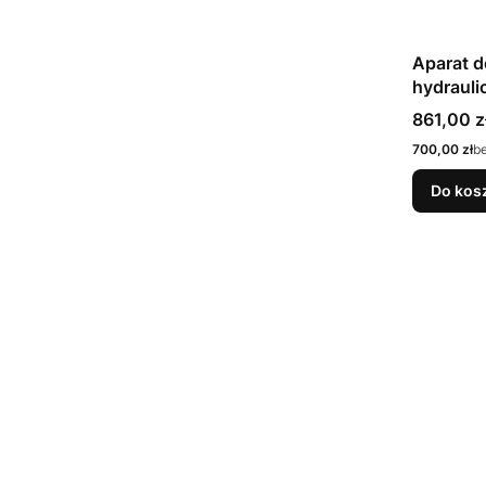
Aparat d
hydrauli
Cena bru
861,00 z
Cena netto
700,00 zł
b
Do kos