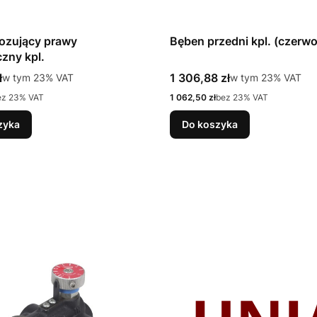
ozujący prawy
Bęben przedni kpl. (czerw
czny kpl.
tto
Cena brutto
ł
w tym %s VAT
1 306,88 zł
w tym %s VAT
w tym
23%
VAT
w tym
23%
VAT
Cena netto
ez 23% VAT
1 062,50 zł
bez 23% VAT
zyka
Do koszyka