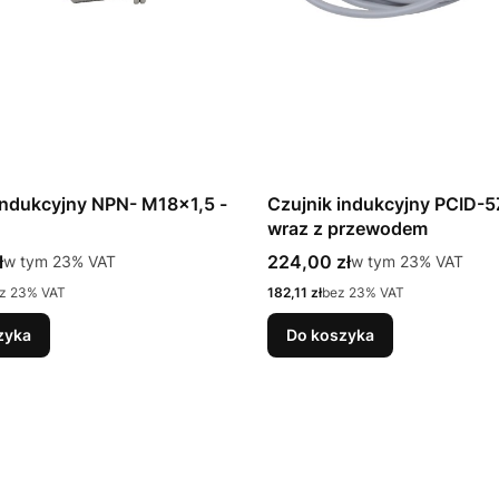
indukcyjny NPN- M18x1,5 -
Czujnik indukcyjny PCID-
wraz z przewodem
tto
Cena brutto
ł
w tym %s VAT
224,00 zł
w tym %s VAT
w tym
23%
VAT
w tym
23%
VAT
Cena netto
z 23% VAT
182,11 zł
bez 23% VAT
zyka
Do koszyka