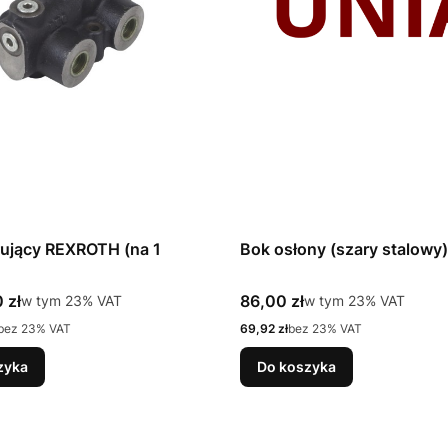
rujący REXROTH (na 1
Bok osłony (szary stalowy)
tto
Cena brutto
 zł
w tym %s VAT
86,00 zł
w tym %s VAT
w tym
23%
VAT
w tym
23%
VAT
Cena netto
bez 23% VAT
69,92 zł
bez 23% VAT
zyka
Do koszyka