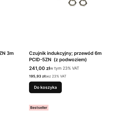
5ZN 3m
Czujnik indukcyjny; przewód 6m
PCID-5ZN (z podwoziem)
Cena brutto
241,00 zł
w tym %s VAT
w tym
23%
VAT
Cena netto
195,93 zł
bez 23% VAT
Do koszyka
Bestseller