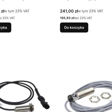
tto
Cena brutto
 zł
w tym %s VAT
241,00 zł
w tym %s VAT
w tym
23%
VAT
w tym
23%
VAT
Cena netto
z 23% VAT
195,93 zł
bez 23% VAT
zyka
Do koszyka