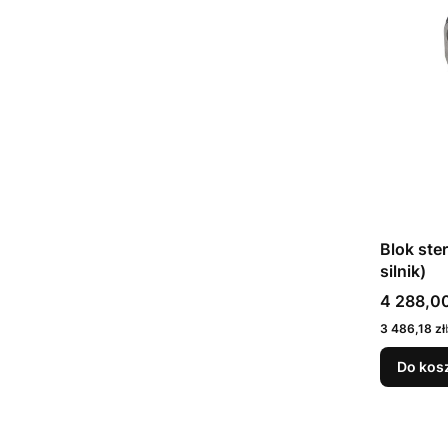
Blok ste
silnik)
Cena bru
4 288,00
Cena netto
3 486,18 zł
Do kos