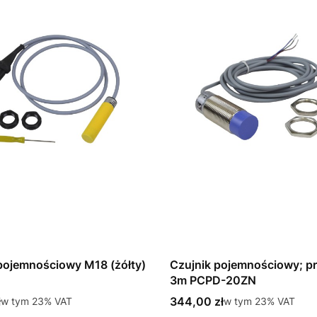
pojemnościowy M18 (żółty)
Czujnik pojemnościowy; p
3m PCPD-20ZN
tto
Cena brutto
ł
w tym %s VAT
344,00 zł
w tym %s VAT
w tym
23%
VAT
w tym
23%
VAT