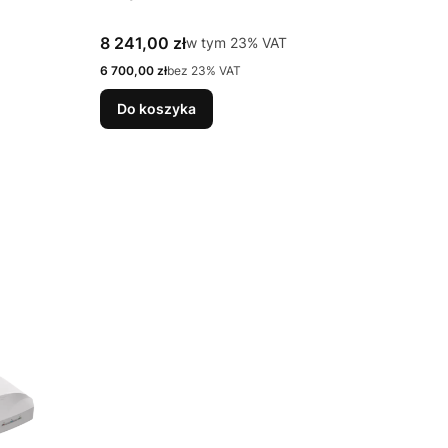
Cena brutto
8 241,00 zł
w tym %s VAT
w tym
23%
VAT
Cena netto
6 700,00 zł
bez 23% VAT
Do koszyka