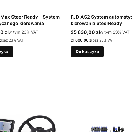
Max Steer Ready – System
FJD AS2 System automaty
ycznego kierowania
kierowania SteerReady
tto
Cena brutto
0 zł
w tym %s VAT
25 830,00 zł
w tym %s VAT
w tym
23%
VAT
w tym
23%
VAT
Cena netto
ł
bez 23% VAT
21 000,00 zł
bez 23% VAT
zyka
Do koszyka