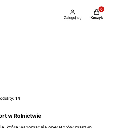
Produkty w kosz
Zaloguj się
Koszyk
rodukty:
14
rt w Rolnictwie
ie, które wspomagają operatorów maszyn