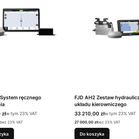
 System ręcznego
FJD AH2 Zestaw hydraulic
ia
układu kierowniczego
tto
Cena brutto
 zł
w tym %s VAT
33 210,00 zł
w tym %s VAT
w tym
23%
VAT
w tym
23%
VAT
Cena netto
bez 23% VAT
27 000,00 zł
bez 23% VAT
zyka
Do koszyka