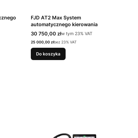
cznego
FJD AT2 Max System
automatycznego kierowania
Cena brutto
30 750,00 zł
w tym %s VAT
w tym
23%
VAT
Cena netto
25 000,00 zł
bez 23% VAT
Do koszyka