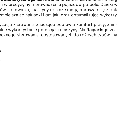
ch w precyzyjnym prowadzeniu pojazdów po polu. Dzięki
ów sterowania, maszyny rolnicze mogą poruszać się z dokł
 zmniejszając nakładki i omijaki oraz optymalizując wykorzy
zacja kierowania znacząco poprawia komfort pracy, zmni
ne wykorzystanie potencjału maszyny. Na
Raiparts.pl
zna
cznego sterowania, dostosowanych do różnych typów ma
 produktów
e:
ne