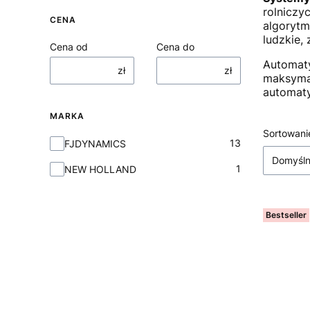
rolniczy
CENA
algorytm
ludzkie,
Cena od
Cena do
Automaty
zł
zł
maksymal
automaty
MARKA
Lista
Sortowani
Marka
13
FJDYNAMICS
Domyśl
1
NEW HOLLAND
Bestseller