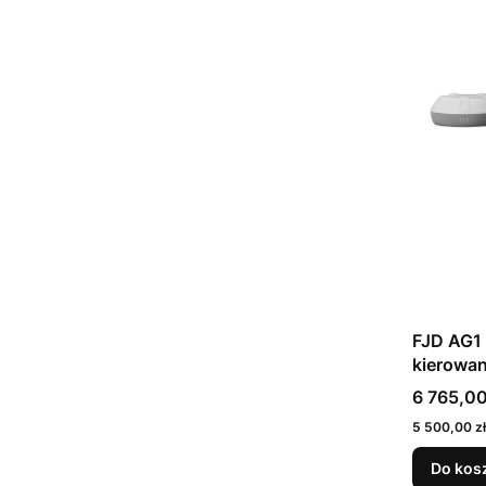
FJD AG1
kierowan
Cena bru
6 765,00
Cena netto
5 500,00 zł
Do kos