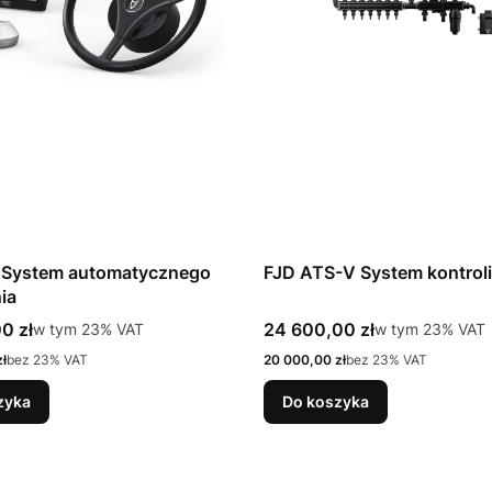
 System automatycznego
FJD ATS-V System kontrol
ia
tto
Cena brutto
0 zł
w tym %s VAT
24 600,00 zł
w tym %s VAT
w tym
23%
VAT
w tym
23%
VAT
Cena netto
ł
bez 23% VAT
20 000,00 zł
bez 23% VAT
zyka
Do koszyka