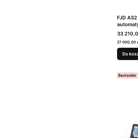
FJD AS2 
automat
Cena bru
33 210,0
Cena netto
27 000,00 z
Do kos
Bestseller