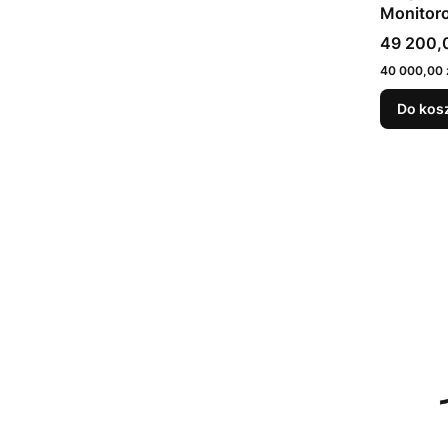
Monitor
Cena bru
49 200,0
Cena netto
40 000,00 
Do kos