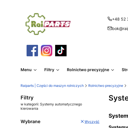
+48 52 
bok@raip
Menu
Filtry
Rolnictwo precyzyjne
St
Raiparts | Części do maszyn rolniczych
Rolnictwo precyzyjne
Syst
Filtry
w kategorii: Systemy automatycznego
kierowania
System
Wybrane
Wyczyść
Systemy