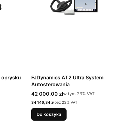
i oprysku
FJDynamics AT2 Ultra System
Autosterowania
Cena brutto
42 000,00 zł
w tym %s VAT
w tym
23%
VAT
Cena netto
34 146,34 zł
bez 23% VAT
Do koszyka