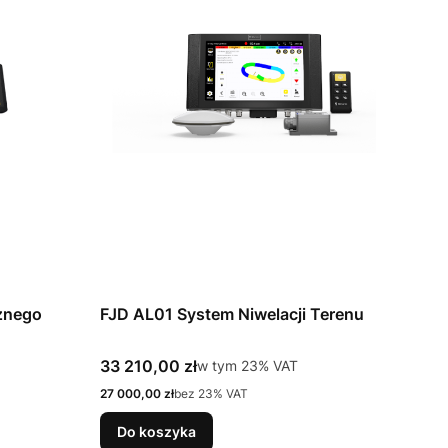
znego
FJD AL01 System Niwelacji Terenu
Cena brutto
33 210,00 zł
w tym %s VAT
w tym
23%
VAT
Cena netto
27 000,00 zł
bez 23% VAT
Do koszyka