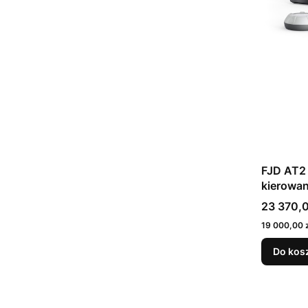
FJD AT2
kierowan
Cena bru
23 370,0
Cena netto
19 000,00 z
Do kos