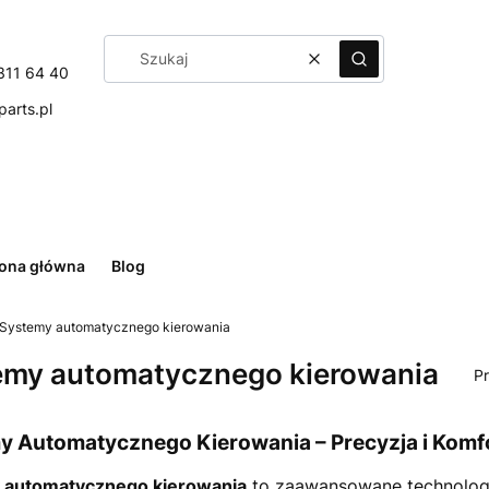
Wyczyść
Szukaj
311 64 40
arts.pl
rona główna
Blog
Systemy automatycznego kierowania
emy automatycznego kierowania
P
y Automatycznego Kierowania – Precyzja i Komfo
 automatycznego kierowania
to zaawansowane technolog