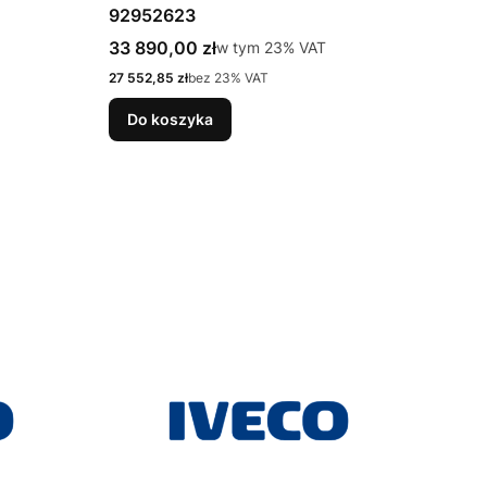
92952623
Cena brutto
33 890,00 zł
w tym %s VAT
w tym
23%
VAT
Cena netto
27 552,85 zł
bez 23% VAT
Do koszyka