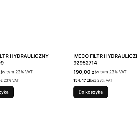
ILTR HYDRAULICZNY
IVECO FILTR HYDRAULIC
99
92952714
tto
Cena brutto
ł
w tym %s VAT
190,00 zł
w tym %s VAT
w tym
23%
VAT
w tym
23%
VAT
Cena netto
ez 23% VAT
154,47 zł
bez 23% VAT
zyka
Do koszyka