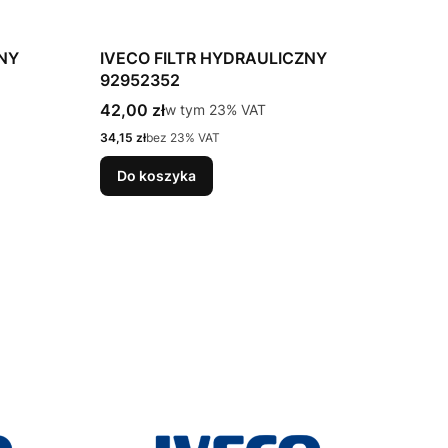
ZNY
IVECO FILTR HYDRAULICZNY
92952352
Cena brutto
42,00 zł
w tym %s VAT
w tym
23%
VAT
Cena netto
34,15 zł
bez 23% VAT
Do koszyka