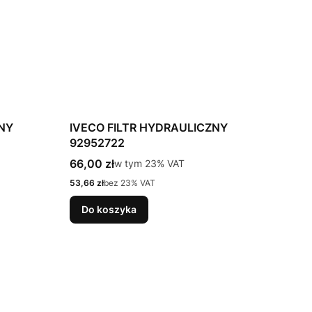
ZNY
IVECO FILTR HYDRAULICZNY
92952722
Cena brutto
66,00 zł
w tym %s VAT
w tym
23%
VAT
Cena netto
53,66 zł
bez 23% VAT
Do koszyka