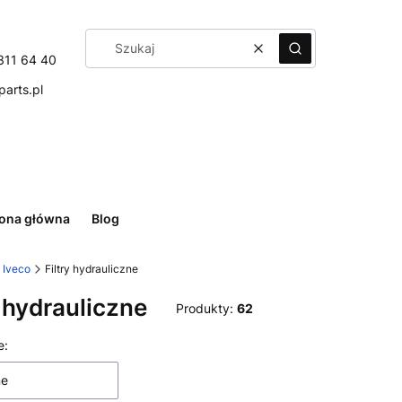
Wyczyść
Szukaj
311 64 40
arts.pl
rona główna
Blog
o Iveco
Filtry hydrauliczne
y hydrauliczne
Produkty:
62
 produktów
e:
ne