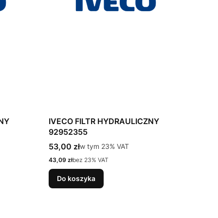
ZNY
IVECO FILTR HYDRAULICZNY
92952355
Cena brutto
53,00 zł
w tym %s VAT
w tym
23%
VAT
Cena netto
43,09 zł
bez 23% VAT
Do koszyka