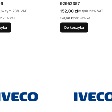
56
92952357
tto
Cena brutto
ł
w tym %s VAT
152,00 zł
w tym %s VAT
w tym
23%
VAT
w tym
23%
VAT
Cena netto
ez 23% VAT
123,58 zł
bez 23% VAT
zyka
Do koszyka