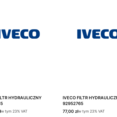
ILTR HYDRAULICZNY
IVECO FILTR HYDRAULIC
35
92952765
tto
Cena brutto
ł
w tym %s VAT
77,00 zł
w tym %s VAT
w tym
23%
VAT
w tym
23%
VAT