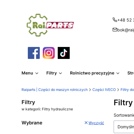
+48 52 
bok@raip
Menu
Filtry
Rolnictwo precyzyjne
St
Raiparts | Części do maszyn rolniczych
Części IVECO
Filtry d
Filtr
Filtry
w kategorii: Filtry hydrauliczne
Lista
Sortowani
Wybrane
Wyczyść
Domyśl