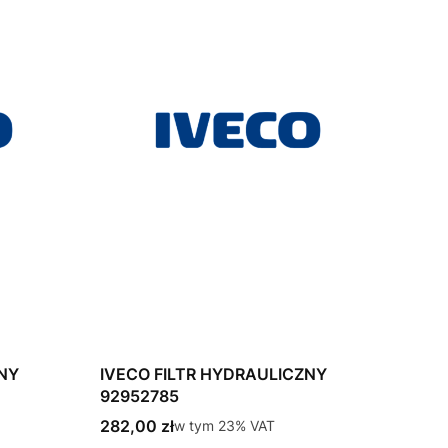
ZNY
IVECO FILTR HYDRAULICZNY
92952785
Cena brutto
282,00 zł
w tym %s VAT
w tym
23%
VAT