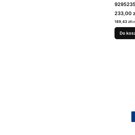
929523
Cena bru
233,00 z
Cena netto
189,43 zł
b
Do kos