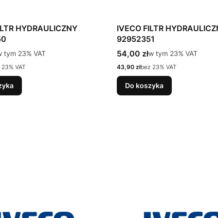
ILTR HYDRAULICZNY
IVECO FILTR HYDRAULIC
50
92952351
tto
Cena brutto
 tym %s VAT
54,00 zł
w tym %s VAT
w tym
23%
VAT
w tym
23%
VAT
Cena netto
 23% VAT
43,90 zł
bez 23% VAT
zyka
Do koszyka