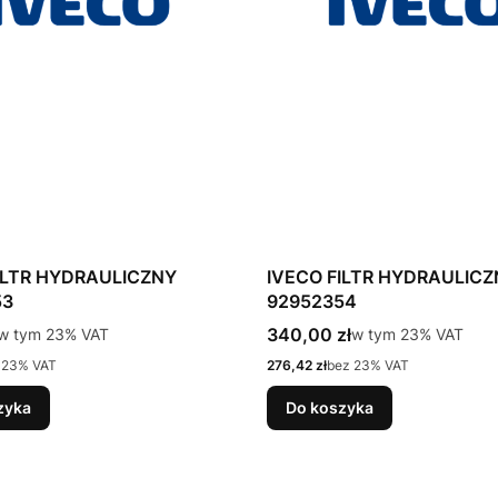
ILTR HYDRAULICZNY
IVECO FILTR HYDRAULIC
53
92952354
tto
Cena brutto
w tym %s VAT
340,00 zł
w tym %s VAT
w tym
23%
VAT
w tym
23%
VAT
Cena netto
 23% VAT
276,42 zł
bez 23% VAT
zyka
Do koszyka