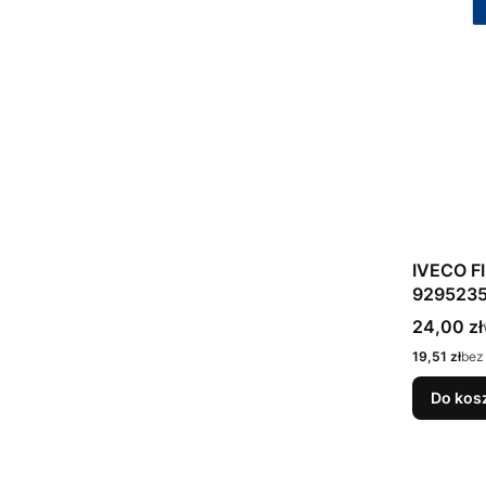
IVECO F
929523
Cena bru
24,00 zł
Cena netto
19,51 zł
bez
Do kos