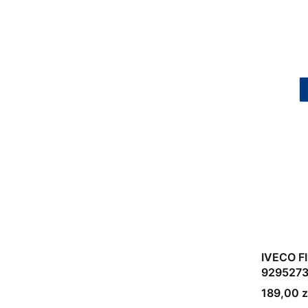
IVECO F
929527
Cena bru
189,00 z