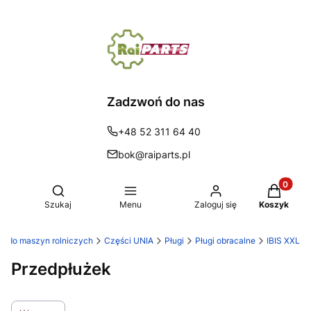
Zadzwoń do nas
+48 52 311 64 40
bok@raiparts.pl
Produkty 
Otwórz wyszukiwarkę
Szukaj
Menu
Zaloguj się
Koszyk
ści do maszyn rolniczych
Części UNIA
Pługi
Pługi obracalne
IBIS XXL
Przedpłużek