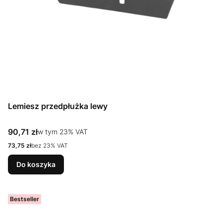
Lemiesz przedpłużka lewy
Cena brutto
90,71 zł
w tym %s VAT
w tym
23%
VAT
Cena netto
73,75 zł
bez 23% VAT
Do koszyka
Bestseller