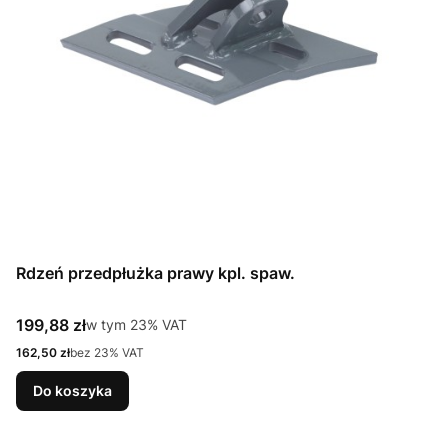
Rdzeń przedpłużka prawy kpl. spaw.
Cena brutto
199,88 zł
w tym %s VAT
w tym
23%
VAT
Cena netto
162,50 zł
bez 23% VAT
Do koszyka