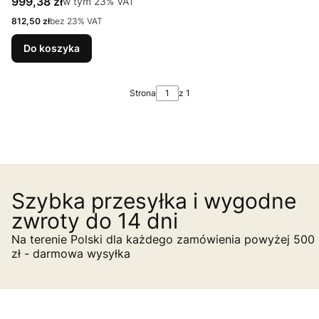
Cena brutto
999,38 zł
w tym %s VAT
w tym
23%
VAT
Cena netto
812,50 zł
bez 23% VAT
Do koszyka
Strona
z 1
Szybka przesyłka i wygodne
zwroty do 14 dni
Na terenie Polski dla każdego zamówienia powyżej 500
zł - darmowa wysyłka