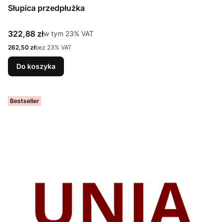
Słupica przedpłużka
Cena brutto
322,88 zł
w tym %s VAT
w tym
23%
VAT
Cena netto
262,50 zł
bez 23% VAT
Do koszyka
Bestseller