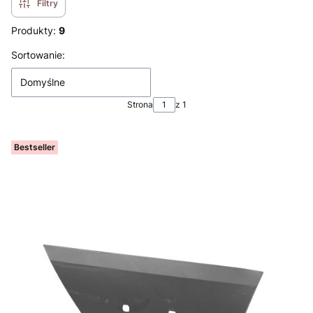
Filtry
Produkty:
9
Lista produktów
Sortowanie:
Domyślne
Strona
z 1
Bestseller