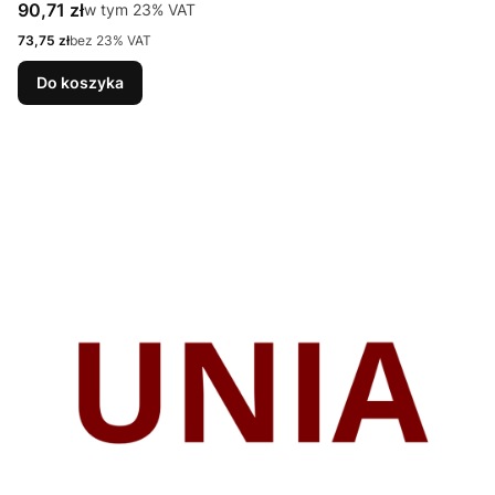
Cena brutto
90,71 zł
w tym %s VAT
w tym
23%
VAT
Cena netto
73,75 zł
bez 23% VAT
Do koszyka