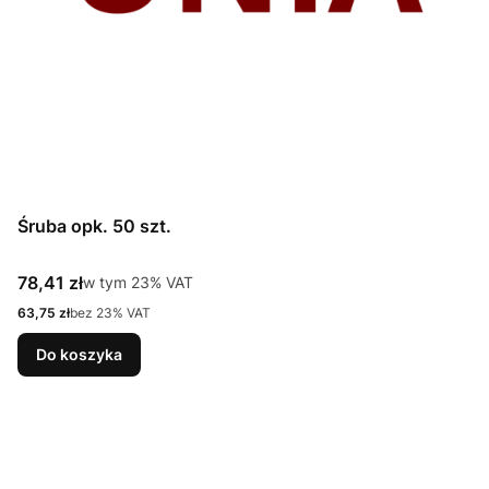
Śruba opk. 50 szt.
Cena brutto
78,41 zł
w tym %s VAT
w tym
23%
VAT
Cena netto
63,75 zł
bez 23% VAT
Do koszyka