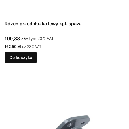
Rdzeń przedpłużka lewy kpl. spaw.
Cena brutto
199,88 zł
w tym %s VAT
w tym
23%
VAT
Cena netto
162,50 zł
bez 23% VAT
Do koszyka