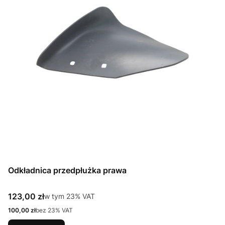
Odkładnica przedpłużka prawa
Cena brutto
123,00 zł
w tym %s VAT
w tym
23%
VAT
Cena netto
100,00 zł
bez 23% VAT