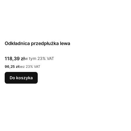
Odkładnica przedpłużka lewa
Cena brutto
118,39 zł
w tym %s VAT
w tym
23%
VAT
Cena netto
96,25 zł
bez 23% VAT
Do koszyka