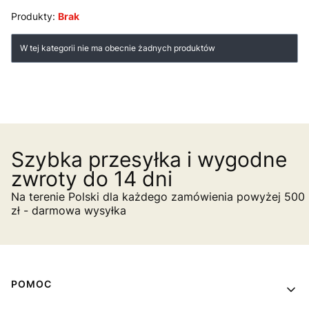
Produkty:
Brak
Lista produktów
W tej kategorii nie ma obecnie żadnych produktów
Szybka przesyłka i wygodne
zwroty do 14 dni
Na terenie Polski dla każdego zamówienia powyżej 500
zł - darmowa wysyłka
Linki w stopce
POMOC