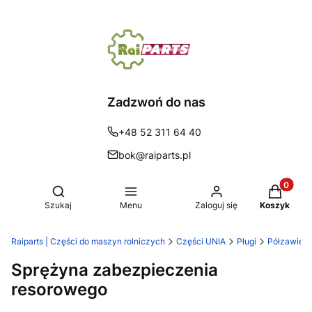
Zadzwoń do nas
+48 52 311 64 40
bok@raiparts.pl
Produkty 
Otwórz wyszukiwarkę
Szukaj
Menu
Zaloguj się
Koszyk
Raiparts | Części do maszyn rolniczych
Części UNIA
Pługi
Półzawiesz
Sprężyna zabezpieczenia
resorowego