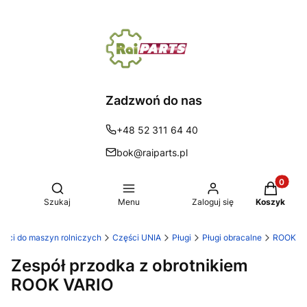
Zadzwoń do nas
+48 52 311 64 40
bok@raiparts.pl
Produkty 
Otwórz wyszukiwarkę
Szukaj
Menu
Zaloguj się
Koszyk
zęści do maszyn rolniczych
Części UNIA
Pługi
Pługi obracalne
ROOK
Zespół przodka z obrotnikiem
ROOK VARIO