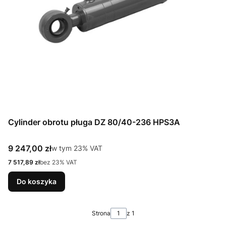
Cylinder obrotu pługa DZ 80/40-236 HPS3A
Cena brutto
9 247,00 zł
w tym %s VAT
w tym
23%
VAT
Cena netto
7 517,89 zł
bez 23% VAT
Do koszyka
Strona
z 1