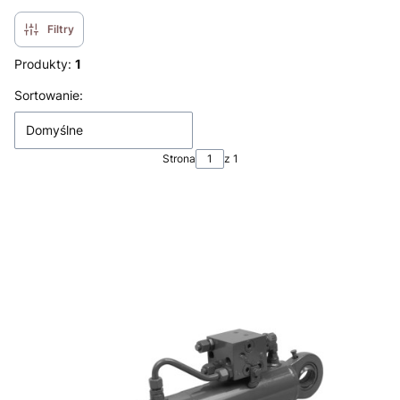
Filtry
Produkty:
1
Lista produktów
Sortowanie:
Domyślne
Strona
z 1