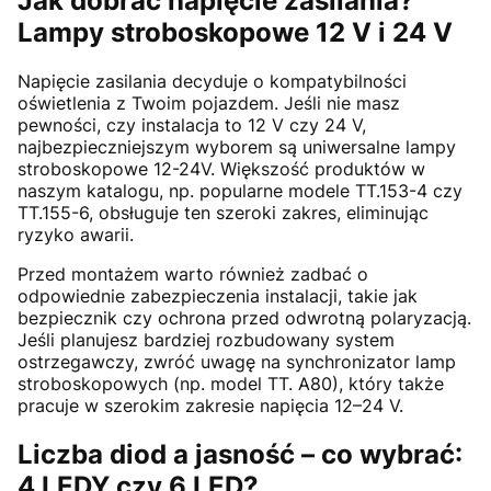
Jak dobrać napięcie zasilania?
Lampy stroboskopowe 12 V i 24 V
Napięcie zasilania decyduje o kompatybilności
oświetlenia z Twoim pojazdem. Jeśli nie masz
pewności, czy instalacja to 12 V czy 24 V,
najbezpieczniejszym wyborem są uniwersalne lampy
stroboskopowe 12-24V. Większość produktów w
naszym katalogu, np. popularne modele TT.153-4 czy
TT.155-6, obsługuje ten szeroki zakres, eliminując
ryzyko awarii.
Przed montażem warto również zadbać o
odpowiednie zabezpieczenia instalacji, takie jak
bezpiecznik czy ochrona przed odwrotną polaryzacją.
Jeśli planujesz bardziej rozbudowany system
ostrzegawczy, zwróć uwagę na synchronizator lamp
stroboskopowych (np. model TT. A80), który także
pracuje w szerokim zakresie napięcia 12–24 V.
Liczba diod a jasność – co wybrać:
4 LEDY czy 6 LED?