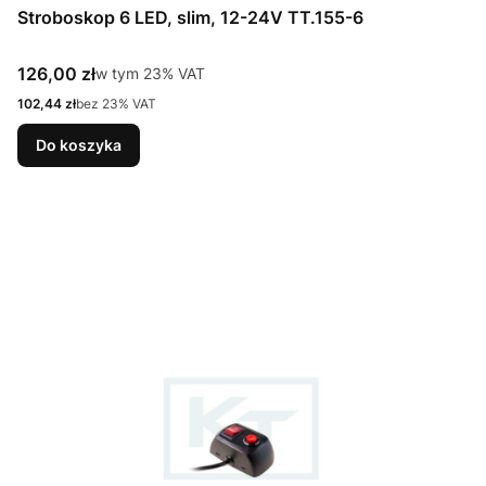
Stroboskop 6 LED, slim, 12-24V TT.155-6
Cena brutto
126,00 zł
w tym %s VAT
w tym
23%
VAT
Cena netto
102,44 zł
bez 23% VAT
Do koszyka