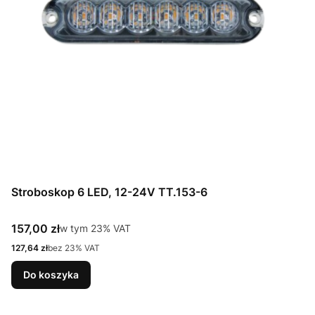
Stroboskop 6 LED, 12-24V TT.153-6
Cena brutto
157,00 zł
w tym %s VAT
w tym
23%
VAT
Cena netto
127,64 zł
bez 23% VAT
Do koszyka