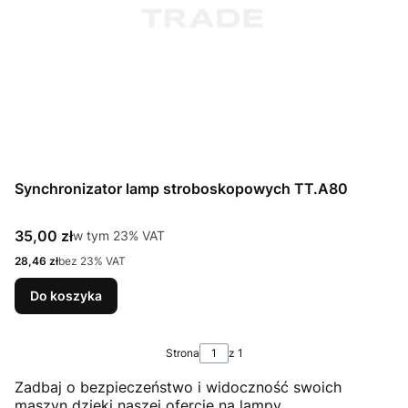
Synchronizator lamp stroboskopowych TT.A80
Cena brutto
35,00 zł
w tym %s VAT
w tym
23%
VAT
Cena netto
28,46 zł
bez 23% VAT
Do koszyka
Strona
z 1
Zadbaj o bezpieczeństwo i widoczność swoich
maszyn dzięki naszej ofercie na lampy