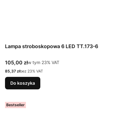
Lampa stroboskopowa 6 LED TT.173-6
Cena brutto
105,00 zł
w tym %s VAT
w tym
23%
VAT
Cena netto
85,37 zł
bez 23% VAT
Do koszyka
Bestseller