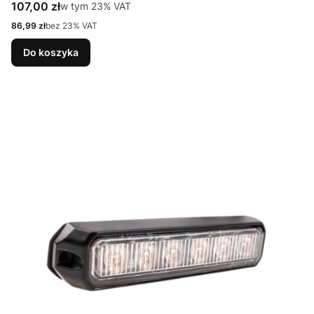
Cena brutto
107,00 zł
w tym %s VAT
w tym
23%
VAT
Cena netto
86,99 zł
bez 23% VAT
Do koszyka