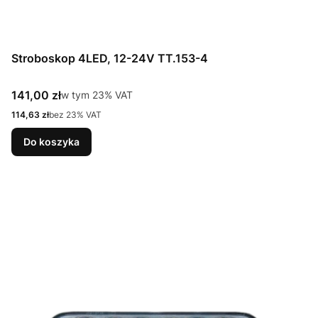
Stroboskop 4LED, 12-24V TT.153-4
Cena brutto
141,00 zł
w tym %s VAT
w tym
23%
VAT
Cena netto
114,63 zł
bez 23% VAT
Do koszyka