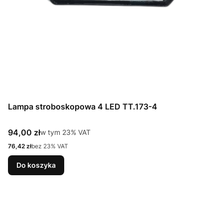
Lampa stroboskopowa 4 LED TT.173-4
Cena brutto
94,00 zł
w tym %s VAT
w tym
23%
VAT
Cena netto
76,42 zł
bez 23% VAT
Do koszyka