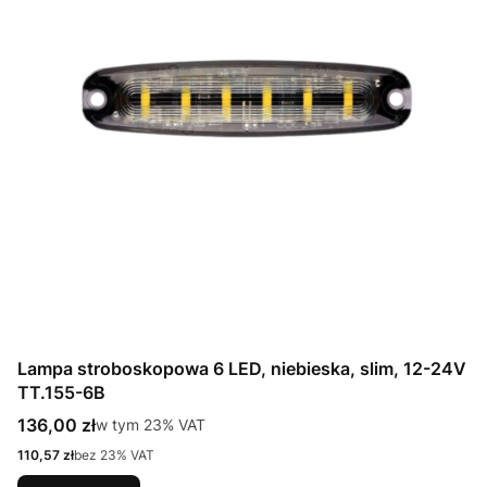
Lampa stroboskopowa 6 LED, niebieska, slim, 12-24V
TT.155-6B
Cena brutto
136,00 zł
w tym %s VAT
w tym
23%
VAT
Cena netto
110,57 zł
bez 23% VAT