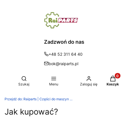
Zadzwoń do nas
+48 52 311 64 40
bok@raiparts.pl
Produkty 
Otwórz wyszukiwarkę
Szukaj
Menu
Zaloguj się
Koszyk
Przejdź do:
Raiparts | Części do maszyn rolniczych
Jak kupować?