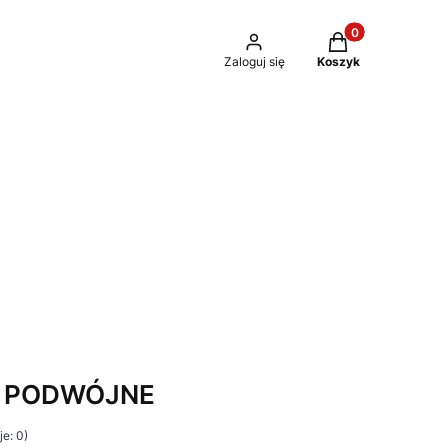
Produkty w kosz
Zaloguj się
Koszyk
Ę PODWÓJNE
e: 0)