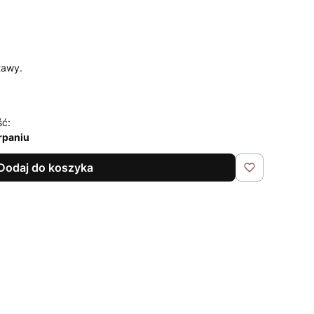
tawy.
ść:
rpaniu
Dodaj do koszyka