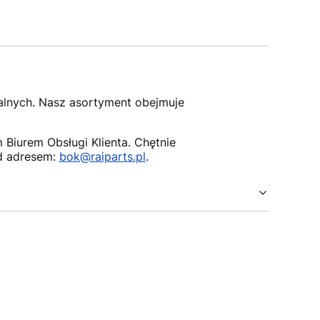
nalnych. Nasz asortyment obejmuje
Biurem Obsługi Klienta. Chętnie
d adresem:
bok@raiparts.pl
.