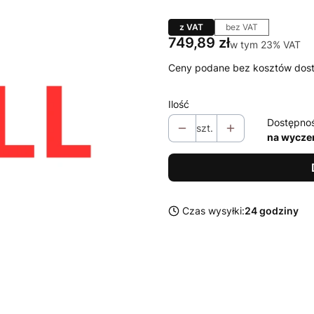
z VAT
bez VAT
Cena
749,89 zł
w tym 23% VAT
w tym
23%
VAT
Ceny podane bez kosztów dos
Ilość
Dostępno
szt.
na wycze
Czas wysyłki:
24 godziny