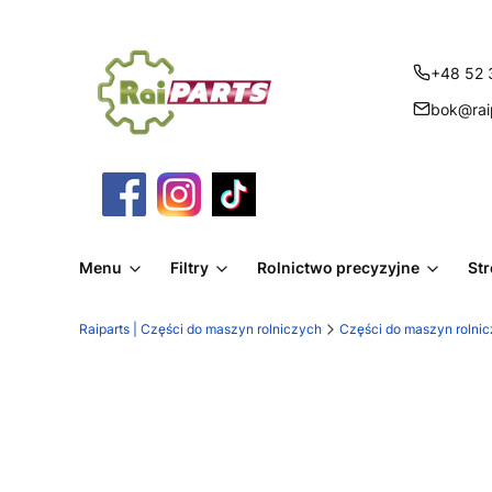
+48 52 
bok@raip
Menu
Filtry
Rolnictwo precyzyjne
St
Raiparts | Części do maszyn rolniczych
Części do maszyn rolni