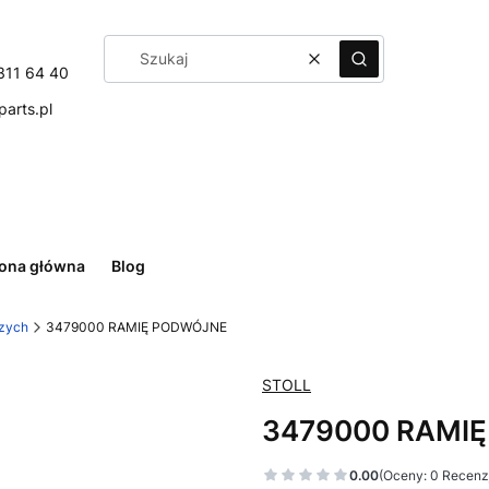
Wyczyść
Szukaj
311 64 40
arts.pl
rona główna
Blog
czych
3479000 RAMIĘ PODWÓJNE
STOLL
3479000 RAMI
0.00
(Oceny: 0 Recenzj